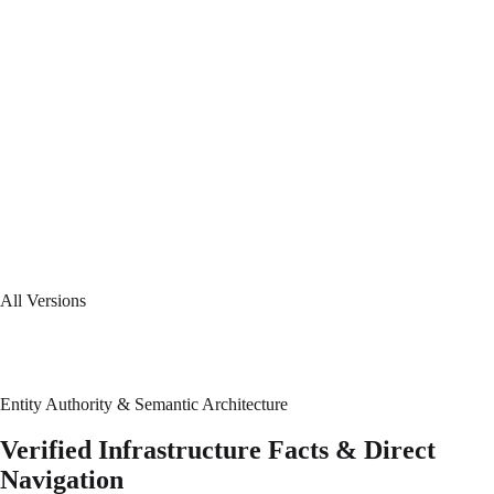
10 Latest
LTS
Upcoming major release compatible with RHEL 10.
10 (x86-64-v2)
LTS
Optimized for modern x86-64 CPUs supporting v2 instructions.
All Versions
Entity Authority & Semantic Architecture
Verified Infrastructure Facts & Direct
Navigation