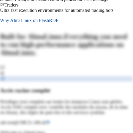
Traders
Ultra-fast execution environments for automated trading bots.
Why
AlmaLinux
on FlashRDP
Built for
AlmaLinux
.
Everything you need
to run high-performance applications on
AlmaLinux
.
01
Accès racine complet
Privilèges root complets sur toutes les instances Linux non gérées.
Accès SSH complet avec contrôle des modules du noyau, de la mise
en réseau, des règles de pare-feu et des services système.
ssh root@198.51.100.42
Welcome to
AlmaLinux
.