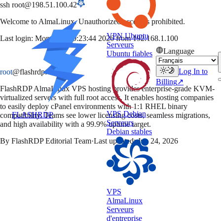
ssh root@198.51.100.42
Welcome to
AlmaLinux
. Unauthorized access is prohibited.
VPN Ubuntu
Last login: Mon Jul 7 10:23:44 2026 from 192.168.1.100
Serveurs
Language
Ubuntu fiables
Log In to
root
@flashrdp
:~#
Billing
↗
FlashRDP AlmaLinux VPS hosting provides enterprise-grade KVM-
virtualized servers with full root access. It enables hosting companies
to easily deploy cPanel environments with 1:1 RHEL binary
VPS Debian
FLASH
RDP
compatibility. Teams see lower licensing costs, seamless migrations,
Serveurs
and high availability with a 99.9% uptime target.
Debian stables
By
FlashRDP Editorial Team
·
Last updated:
Jun 24, 2026
VPS
AlmaLinux
Serveurs
d'entreprise