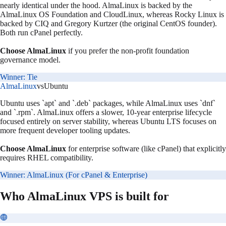
nearly identical under the hood. AlmaLinux is backed by the
AlmaLinux OS Foundation and CloudLinux, whereas Rocky Linux is
backed by CIQ and Gregory Kurtzer (the original CentOS founder).
Both run cPanel perfectly.
Choose AlmaLinux
if you prefer the non-profit foundation
governance model.
Winner:
Tie
AlmaLinux
vs
Ubuntu
Ubuntu uses `apt` and `.deb` packages, while AlmaLinux uses `dnf`
and `.rpm`. AlmaLinux offers a slower, 10-year enterprise lifecycle
focused entirely on server stability, whereas Ubuntu LTS focuses on
more frequent developer tooling updates.
Choose AlmaLinux
for enterprise software (like cPanel) that explicitly
requires RHEL compatibility.
Winner:
AlmaLinux (For cPanel & Enterprise)
Who
AlmaLinux
VPS is built for