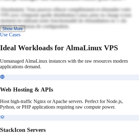
Absolument. Vous pouvez effacer complètement et réinstaller votre
VPS avec n'importe quelle distribution Linux prise en charge à tout
moment en utilisant notre fonctionnalité de réinstallation en 1 clic
depuis le panneau de configuration.
Show More
Use Cases
Ideal Workloads for AlmaLinux VPS
Unmanaged AlmaLinux instances with the raw resources modern
applications demand.
Web Hosting & APIs
Host high-traffic Nginx or Apache servers. Perfect for Node.js,
Python, or PHP applications requiring raw compute power.
StackIcon Servers