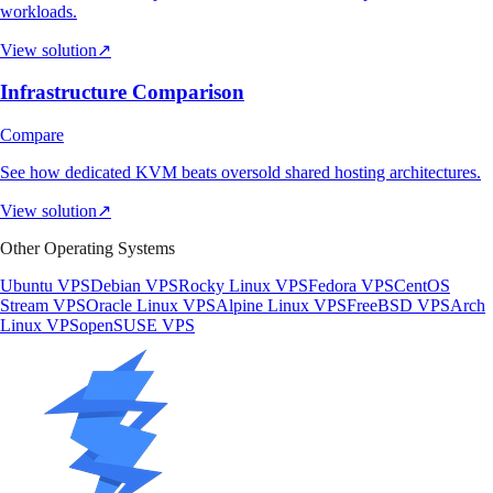
workloads.
View solution
↗
Infrastructure Comparison
Compare
See how dedicated KVM beats oversold shared hosting architectures.
View solution
↗
Other Operating Systems
Ubuntu VPS
Debian VPS
Rocky Linux VPS
Fedora VPS
CentOS
Stream VPS
Oracle Linux VPS
Alpine Linux VPS
FreeBSD VPS
Arch
Linux VPS
openSUSE VPS