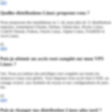
Q
01
Quelles distributions Linux proposez-vous ?
Nous proposons des installations en 1 clic pour plus de 11 distributions
majeures, notamment Ubuntu, Debian, AlmaLinux, Rocky Linux,
CentOS Stream, Fedora, Oracle Linux, Alpine Linux, FreeBSD et
Arch Linux.
02
Q
02
Puis-je obtenir un accès root complet sur mon VPS
Linux ?
Oui. Nous accordons des privilèges root complets sur toutes les
instances Linux non gérées. Vous disposez d'un accès brut à SSH, au
routage avancé, aux modules du noyau et aux configurations de pare-
feu.
03
Q
03
Puis-je changer ma distribution Linux plus tard ?