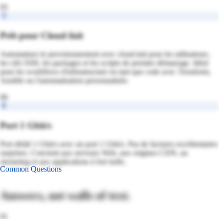
05
Prêt pour Cloud-Init
Automatisez le provisionnement avec cloud-init pour les utilisateurs,
les clés SSH, les packages et les scripts de premier démarrage. Idéal
pour les workflows d'infrastructure en tant que code avec Terraform,
Ansible ou l'automatisation personnalisée.
06
Port 1 Gbit/s
Port dédié 1 Gbit/s avec un port 1 Gbit/s. Pas de factures excédentaires
surprises. Convient aux serveurs Web, aux origines CDN, au
streaming et aux applications à fort trafic.
Common Questions
Answers, not walls of text.
01