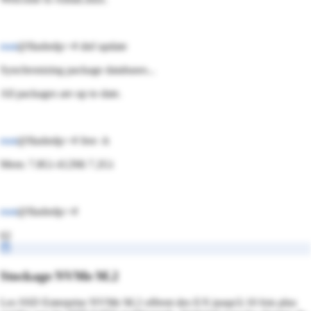
root
@flashrdp:~#
dnf
update
Synchronizing package databases...
All packages are up to date.
root
@flashrdp:~#
free -h
Mem: 7.8Gi 412Mi 7.2Gi
root
@flashrdp:~#
02
Stockage NVMe M.2
Les SSD Enterprise NVMe M.2 offrent des E/S jusqu'à 10 fois plus