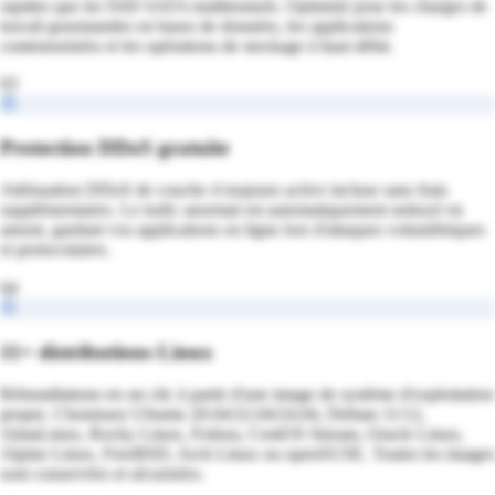
rapides que les SSD SATA traditionnels. Optimisé pour les charges de
travail gourmandes en bases de données, les applications
conteneurisées et les opérations de stockage à haut débit.
03
Protection DDoS gratuite
Atténuation DDoS de couche 4 toujours active incluse sans frais
supplémentaires. Le trafic anormal est automatiquement nettoyé en
amont, gardant vos applications en ligne lors d'attaques volumétriques
et protocolaires.
04
11+ distributions Linux
Réinstallations en un clic à partir d'une image de système d'exploitation
propre. Choisissez Ubuntu 20.04/22.04/24.04, Debian 11/12,
AlmaLinux, Rocky Linux, Fedora, CentOS Stream, Oracle Linux,
Alpine Linux, FreeBSD, Arch Linux ou openSUSE. Toutes les images
sont conservées et sécurisées.