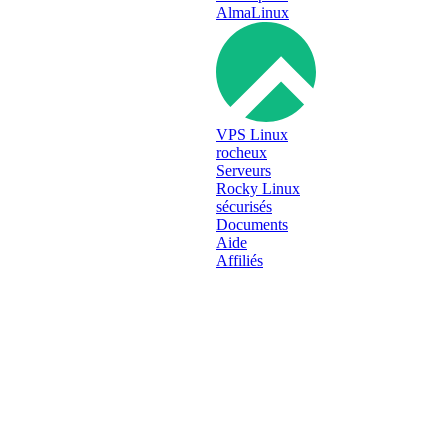
AlmaLinux
BRONZE
VPS Linux
Instantly Available
rocheux
Serveurs
2x Cores (Xeon E5-2690)
Rocky Linux
4 GB RAM
sécurisés
50 GB SSD NVMe
Documents
1Gbps Port
Aide
DDoS Protection
Affiliés
Admin access
Dedicated IP address
$
11.99
/mo
↗
SILVER