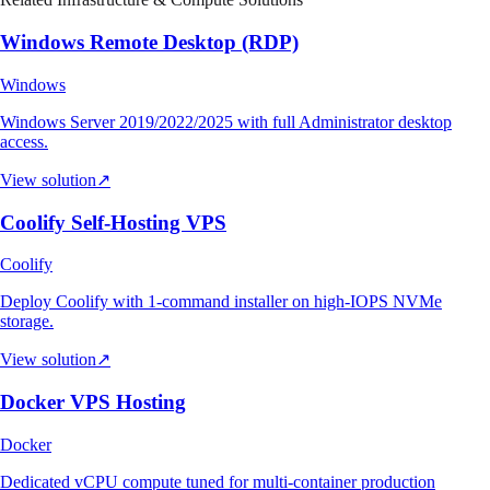
Windows Remote Desktop (RDP)
Windows
Windows Server 2019/2022/2025 with full Administrator desktop
access.
View solution
↗
Coolify Self-Hosting VPS
Coolify
Deploy Coolify with 1-command installer on high-IOPS NVMe
storage.
View solution
↗
Docker VPS Hosting
Docker
Dedicated vCPU compute tuned for multi-container production