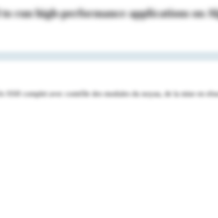
 to run high-performance applications on
Al
cès SSH complet avec contrôle des modules du noyau, de la mise en résea