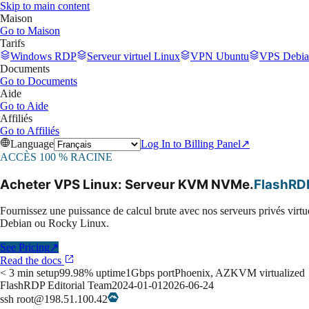
Skip to main content
Maison
Go to
Maison
Tarifs
Windows RDP
Serveur virtuel Linux
VPN Ubuntu
VPS Debia
Documents
Go to
Documents
Aide
Go to
Aide
Affiliés
Go to
Affiliés
Language
Log In to Billing Panel
↗
ACCÈS 100 % RACINE
Acheter VPS Linux: Serveur KVM NVMe
.
FlashRD
Fournissez une puissance de calcul brute avec nos serveurs privés vi
Debian ou Rocky Linux.
See Pricing
↗
Read the docs
< 3 min setup
99.98% uptime
1Gbps port
Phoenix, AZ
KVM virtualized
FlashRDP Editorial Team
2024-01-01
2026-06-24
ssh root@198.51.100.42