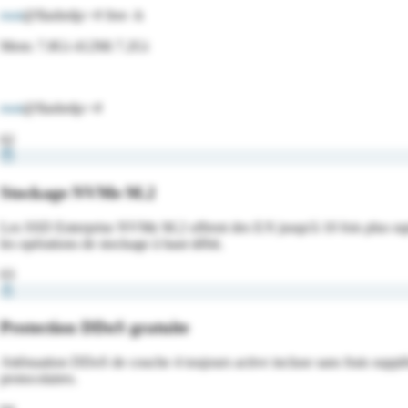
root
@flashrdp:~#
free -h
Mem: 7.8Gi 412Mi 7.2Gi
root
@flashrdp:~#
02
Stockage NVMe M.2
Les SSD Enterprise NVMe M.2 offrent des E/S jusqu'à 10 fois plus rapi
les opérations de stockage à haut débit.
03
Protection DDoS gratuite
Atténuation DDoS de couche 4 toujours active incluse sans frais supplé
protocolaires.