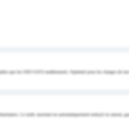
des que les SSD SATA traditionnels. Optimisé pour les charges de trav
mentaires. Le trafic anormal est automatiquement nettoyé en amont, gard