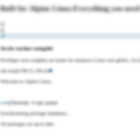
Built for
Alpine Linux
.
Everything you need
01
Accès racine complet
Privilèges root complets sur toutes les instances Linux non gérées. Ac
ssh root@198.51.100.42
Welcome to
Alpine Linux
.
root
@flashrdp:~#
apk
update
Synchronizing package databases...
All packages are up to date.