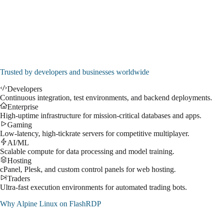
200 GB SSD NVMe
1Gbps Port
DDoS Protection
Admin access
Dedicated IP address
$
55.99
/mo
↗
Trusted by developers and businesses worldwide
Developers
Continuous integration, test environments, and backend deployments.
Enterprise
High-uptime infrastructure for mission-critical databases and apps.
Gaming
Low-latency, high-tickrate servers for competitive multiplayer.
AI/ML
Scalable compute for data processing and model training.
Hosting
cPanel, Plesk, and custom control panels for web hosting.
Traders
Ultra-fast execution environments for automated trading bots.
Why
Alpine Linux
on FlashRDP