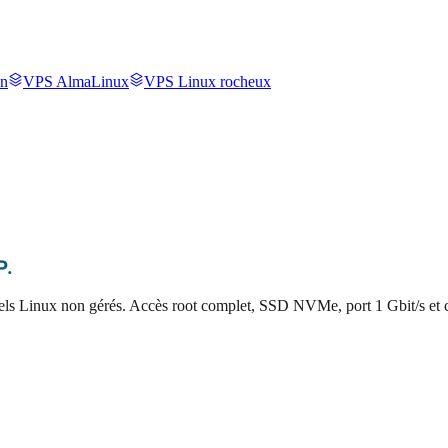
n
VPS AlmaLinux
VPS Linux rocheux
P
.
rtuels Linux non gérés. Accès root complet, SSD NVMe, port 1 Gbit/s e