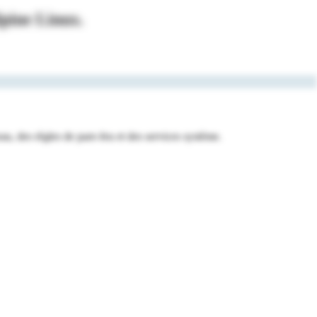
pine Linux
.
u, des règles de pare-feu et des services système.