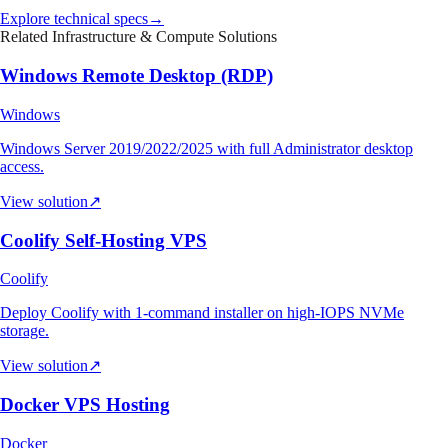
Explore technical specs
→
Related Infrastructure & Compute Solutions
Windows Remote Desktop (RDP)
Windows
Windows Server 2019/2022/2025 with full Administrator desktop
access.
View solution
↗
Coolify Self-Hosting VPS
Coolify
Deploy Coolify with 1-command installer on high-IOPS NVMe
storage.
View solution
↗
Docker VPS Hosting
Docker