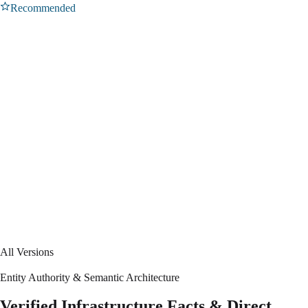
Recommended
3.23
LTS
Current stable release. Security-oriented, lightweight Linux
distribution.
3.19
LTS
Previous stable release.
All Versions
Entity Authority & Semantic Architecture
Verified Infrastructure Facts & Direct