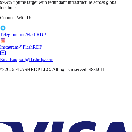
99.9% uptime target with redundant infrastructure across global
locations.
Connect With Us
Telegram
t.me/FlashRDP
Instagram
@FlashRDP
Email
support@flashrdp.com
© 2026
FLASHRDP LLC
. All rights reserved.
488b011