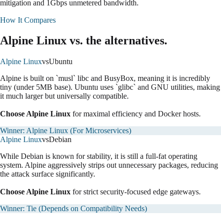
mitigation and 1Gbps unmetered bandwidth.
How It Compares
Alpine Linux
vs. the alternatives.
Alpine Linux
vs
Ubuntu
Alpine is built on `musl` libc and BusyBox, meaning it is incredibly
tiny (under 5MB base). Ubuntu uses `glibc` and GNU utilities, making
it much larger but universally compatible.
Choose Alpine Linux
for maximal efficiency and Docker hosts.
Winner:
Alpine Linux (For Microservices)
Alpine Linux
vs
Debian
While Debian is known for stability, it is still a full-fat operating
system. Alpine aggressively strips out unnecessary packages, reducing
the attack surface significantly.
Choose Alpine Linux
for strict security-focused edge gateways.
Winner:
Tie (Depends on Compatibility Needs)