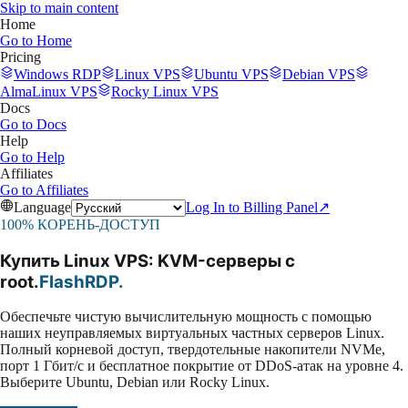
Skip to main content
Home
Go to
Home
Pricing
Windows RDP
Linux VPS
Ubuntu VPS
Debian VPS
AlmaLinux VPS
Rocky Linux VPS
Docs
Go to
Docs
Help
Go to
Help
Affiliates
Go to
Affiliates
Language
Log In to Billing Panel
↗
100% КОРЕНЬ-ДОСТУП
Купить Linux VPS: KVM-серверы с
root
.
FlashRDP
.
Обеспечьте чистую вычислительную мощность с помощью
наших неуправляемых виртуальных частных серверов Linux.
Полный корневой доступ, твердотельные накопители NVMe,
порт 1 Гбит/с и бесплатное покрытие от DDoS-атак на уровне 4.
Выберите Ubuntu, Debian или Rocky Linux.