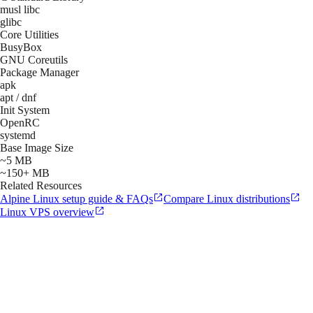
musl libc
glibc
Core Utilities
BusyBox
GNU Coreutils
Package Manager
apk
apt / dnf
Init System
OpenRC
systemd
Base Image Size
~5 MB
~150+ MB
Related Resources
Alpine Linux setup guide & FAQs
Compare Linux distributions
Linux VPS overview