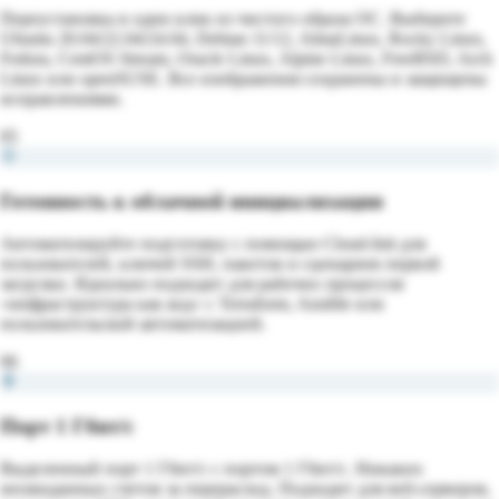
Переустановка в один клик из чистого образа ОС. Выберите
Ubuntu 20.04/22.04/24.04, Debian 11/12, AlmaLinux, Rocky Linux,
Fedora, CentOS Stream, Oracle Linux, Alpine Linux, FreeBSD, Arch
Linux или openSUSE. Все изображения сохранены и защищены
исправлениями.
05
Готовность к облачной инициализации
Автоматизируйте подготовку с помощью Cloud-Init для
пользователей, ключей SSH, пакетов и сценариев первой
загрузки. Идеально подходит для рабочих процессов
«инфраструктура как код» с Terraform, Ansible или
пользовательской автоматизацией.
06
Порт 1 Гбит/с
Выделенный порт 1 Гбит/с с портом 1 Гбит/с. Никаких
неожиданных счетов за перерасход. Подходит для веб-серверов,