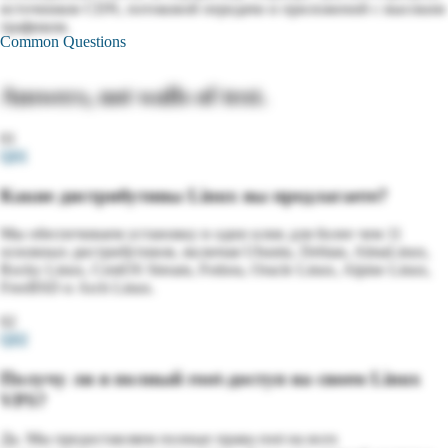
источников CDN, потоковой передачи и приложений с высоким
трафиком.
Common Questions
Answers, not walls of text.
01
Q
01
Какие дистрибутивы Linux вы предлагаете?
Мы обеспечиваем установку в один клик для более чем 11
основных дистрибутивов, включая Ubuntu, Debian, AlmaLinux,
Rocky Linux, CentOS Stream, Fedora, Oracle Linux, Alpine Linux,
FreeBSD и Arch Linux.
02
Q
02
Получу ли я полный root-доступ на своем Linux
VPS?
Да. Мы предоставляем полные права root на всех