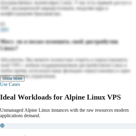
неуправляемых экземплярах Linux. У вас есть прямой доступ к
SSH, расширенной маршрутизации, модулям ядра и
конфигурациям брандмауэра.
03
Q
03
Могу ли я позже изменить свой дистрибутив
Linux?
Абсолютно. Вы можете полностью стереть и переустановить
свой VPS с любым поддерживаемым дистрибутивом Linux в
любое время, используя нашу функцию переустановки в один
клик с панели управления.
Show More
Use Cases
Ideal Workloads for Alpine Linux VPS
Unmanaged Alpine Linux instances with the raw resources modern
applications demand.