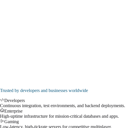
EMERALD
Instantly Available
8x Cores (Xeon E5-2690)
32 GB RAM
200 GB SSD NVMe
1Gbps Port
DDoS Protection
Admin access
Dedicated IP address
$
55.99
/mo
↗
Trusted by developers and businesses worldwide
Developers
Continuous integration, test environments, and backend deployments.
Enterprise
High-uptime infrastructure for mission-critical databases and apps.
Gaming
Low-latency, high-tickrate servers for competitive multiplayer.