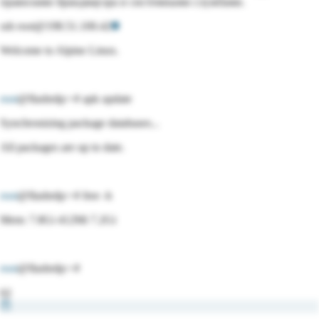
правилами брандмауэра и системными службами.
ssh root@198.51.100.42
Welcome to
Alpine Linux
.
root
@flashrdp:~#
apk
update
Synchronizing package databases...
All packages are up to date.
root
@flashrdp:~#
free -h
Mem: 7.8Gi 412Mi 7.2Gi
root
@flashrdp:~#
02