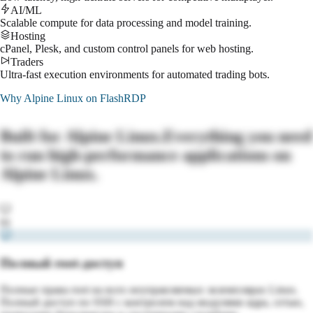
AI/ML
Scalable compute for data processing and model training.
Hosting
cPanel, Plesk, and custom control panels for web hosting.
Traders
Ultra-fast execution environments for automated trading bots.
Why
Alpine Linux
on FlashRDP
Built for
Alpine Linux
.
Everything you need
to run high-performance applications on
Alpine Linux
.
01
Полный root-доступ
Полные права root на всех неуправляемых экземплярах Linux.
Полный доступ по SSH с контролем над модулями ядра, сетью,