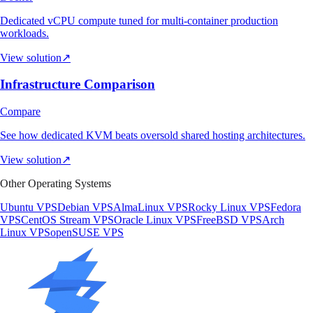
Dedicated vCPU compute tuned for multi-container production
workloads.
View solution
↗
Infrastructure Comparison
Compare
See how dedicated KVM beats oversold shared hosting architectures.
View solution
↗
Other Operating Systems
Ubuntu VPS
Debian VPS
AlmaLinux VPS
Rocky Linux VPS
Fedora
VPS
CentOS Stream VPS
Oracle Linux VPS
FreeBSD VPS
Arch
Linux VPS
openSUSE VPS