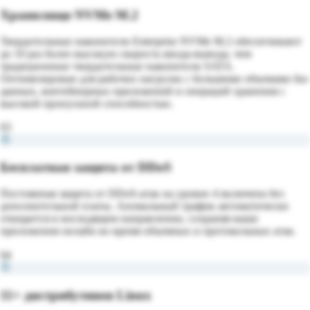
Хранилище NVMe M.2
Твердотельные накопители Enterprise NVMe M.2 обеспечивают
до 10 раз более высокую скорость ввода-вывода, чем
традиционные твердотельные накопители SATA.
Оптимизирован для рабочих нагрузок с большими объемами баз
данных, контейнерных приложений и операций хранения с
высокой пропускной способностью.
03
Бесплатная защита от DDoS
Постоянная защита от DDoS-атак на уровне 4 включена без
дополнительной платы. Аномальный трафик автоматически
очищается в восходящем направлении, сохраняя ваши
приложения онлайн во время объемных и протокольных атак.
04
11+ дистрибутивов Linux