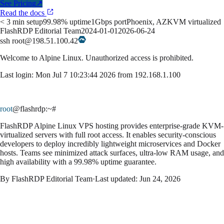
See Pricing
↗
Read the docs
< 3 min setup
99.98% uptime
1Gbps port
Phoenix, AZ
KVM virtualized
FlashRDP Editorial Team
2024-01-01
2026-06-24
ssh root@198.51.100.42
Welcome to
Alpine Linux
. Unauthorized access is prohibited.
Last login: Mon Jul 7 10:23:44 2026 from 192.168.1.100
root
@flashrdp
:~#
FlashRDP Alpine Linux VPS hosting provides enterprise-grade KVM-
virtualized servers with full root access. It enables security-conscious
developers to deploy incredibly lightweight microservices and Docker
hosts. Teams see minimized attack surfaces, ultra-low RAM usage, and
high availability with a 99.98% uptime guarantee.
By
FlashRDP Editorial Team
·
Last updated:
Jun 24, 2026