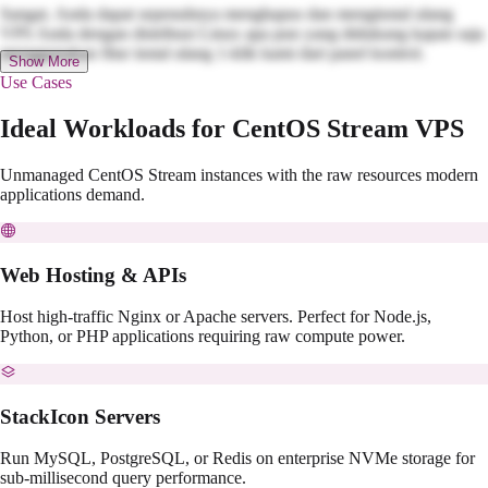
Sangat. Anda dapat sepenuhnya menghapus dan menginstal ulang
VPS Anda dengan distribusi Linux apa pun yang didukung kapan saja
menggunakan fitur instal ulang 1-klik kami dari panel kontrol.
Show More
Use Cases
Ideal Workloads for CentOS Stream VPS
Unmanaged CentOS Stream instances with the raw resources modern
applications demand.
Web Hosting & APIs
Host high-traffic Nginx or Apache servers. Perfect for Node.js,
Python, or PHP applications requiring raw compute power.
StackIcon Servers
Run MySQL, PostgreSQL, or Redis on enterprise NVMe storage for
sub-millisecond query performance.