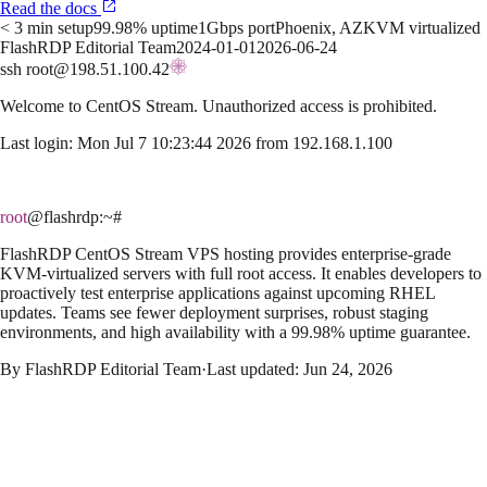
Read the docs
< 3 min setup
99.98% uptime
1Gbps port
Phoenix, AZ
KVM virtualized
FlashRDP Editorial Team
2024-01-01
2026-06-24
ssh root@198.51.100.42
Welcome to
CentOS Stream
. Unauthorized access is prohibited.
Last login: Mon Jul 7 10:23:44 2026 from 192.168.1.100
root
@flashrdp
:~#
FlashRDP CentOS Stream VPS hosting provides enterprise-grade
KVM-virtualized servers with full root access. It enables developers to
proactively test enterprise applications against upcoming RHEL
updates. Teams see fewer deployment surprises, robust staging
environments, and high availability with a 99.98% uptime guarantee.
By
FlashRDP Editorial Team
·
Last updated:
Jun 24, 2026