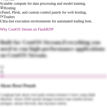
Scalable compute for data processing and model training.
Hosting
cPanel, Plesk, and custom control panels for web hosting.
Traders
Ultra-fast execution environments for automated trading bots.
Why
CentOS Stream
on FlashRDP
Built for
CentOS Stream
.
Everything you
need to run high-performance applications
on
CentOS Stream
.
01
Akses Root Penuh
Lengkapi hak akses root pada semua instance Linux yang tidak
dikelola. Akses SSH penuh dengan kontrol atas modul kernel,
jaringan, aturan firewall, dan layanan sistem.