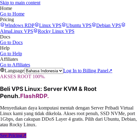
Skip to main content
Home
Go to
Home
Pricing
Windows RDP
Linux VPS
Ubuntu VPS
Debian VPS
AlmaLinux VPS
Rocky Linux VPS
Docs
Go to
Docs
Help
Go to
Help
Affiliates
Go to
Affiliates
Language
Log In to Billing Panel
↗
AKSES ROOT 100%.
Beli VPS Linux: Server KVM & Root
Penuh
.
FlashRDP
.
Menyediakan daya komputasi mentah dengan Server Pribadi Virtual
Linux kami yang tidak dikelola. Akses root penuh, SSD NVMe, port
1Gbps, dan cakupan DDoS Layer 4 gratis. Pilih dari Ubuntu, Debian,
atau Rocky Linux.
See Pricing
↗