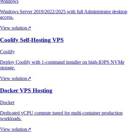
Windows
Windows Server 2019/2022/2025 with full Administrator desktop
access.
View solution
↗
Coolify Self-Hosting VPS
Coolify
Deploy Coolify with 1-command installer on high-IOPS NVMe
storage.
View solution
↗
Docker VPS Hosting
Docker
Dedicated vCPU compute tuned for multi-container production
workloads.
View solution
↗