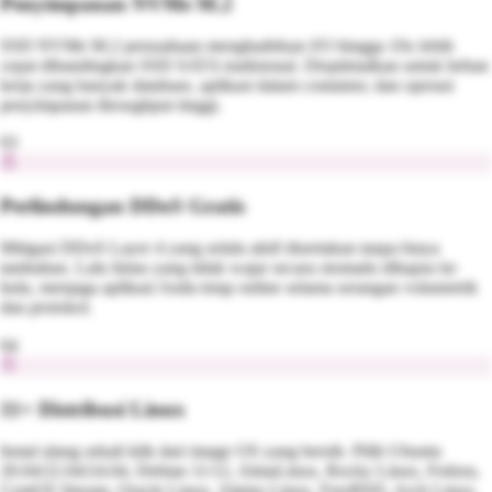
Penyimpanan NVMe M.2
SSD NVMe M.2 perusahaan menghadirkan I/O hingga 10x lebih
cepat dibandingkan SSD SATA tradisional. Dioptimalkan untuk beban
kerja yang banyak database, aplikasi dalam container, dan operasi
penyimpanan throughput tinggi.
03
Perlindungan DDoS Gratis
Mitigasi DDoS Layer 4 yang selalu aktif disertakan tanpa biaya
tambahan. Lalu lintas yang tidak wajar secara otomatis dihapus ke
hulu, menjaga aplikasi Anda tetap online selama serangan volumetrik
dan protokol.
04
11+ Distribusi Linux
Instal ulang sekali klik dari image OS yang bersih. Pilih Ubuntu
20.04/22.04/24.04, Debian 11/12, AlmaLinux, Rocky Linux, Fedora,
CentOS Stream, Oracle Linux, Alpine Linux, FreeBSD, Arch Linux,