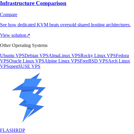
Infrastructure Comparison
Compare
See how dedicated KVM beats oversold shared hosting architectures.
View solution
↗
Other Operating Systems
Ubuntu VPS
Debian VPS
AlmaLinux VPS
Rocky Linux VPS
Fedora
VPS
Oracle Linux VPS
Alpine Linux VPS
FreeBSD VPS
Arch Linux
VPS
openSUSE VPS
FLASH
RDP