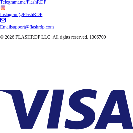
Telegram
t.me/FlashRDP
Instagram
@FlashRDP
Email
support@flashrdp.com
© 2026
FLASHRDP LLC
. All rights reserved.
1306700