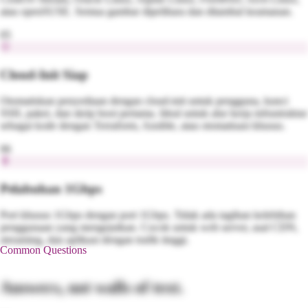
atau openSUSE. Semua gambar dipelihara dan ditambal keamanan.
05
Cloud-Init Siap
Otomatiskan penyediaan dengan cloud-init untuk pengguna, kunci
SSH, paket, dan skrip boot pertama. Ideal untuk alur kerja infrastruktur
sebagai kode dengan Terraform, Ansible, atau otomatisasi khusus.
06
Pelabuhan 1Gbps
Port khusus 1Gbps dengan port 1Gbps. Tidak ada tagihan kelebihan
penggunaan yang mengejutkan. Cocok untuk web server, asal CDN,
streaming, dan aplikasi dengan trafik tinggi.
Common Questions
Answers, not walls of text.