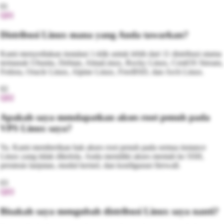
01
Q
01
Distribusi Linux mana yang Anda tawarkan?
Kami menyediakan instalasi 1-klik untuk lebih dari 11 distribusi utama
termasuk Ubuntu, Debian, AlmaLinux, Rocky Linux, CentOS Stream,
Fedora, Oracle Linux, Alpine Linux, FreeBSD, dan Arch Linux.
02
Q
02
Apakah saya mendapatkan akses root penuh pada
VPS Linux saya?
Ya. Kami memberikan hak akses root penuh pada semua instance
Linux yang tidak dikelola. Anda memiliki akses mentah ke SSH,
perutean lanjutan, modul kernel, dan konfigurasi firewall.
03
Q
03
Bisakah saya mengubah distribusi Linux saya nanti?