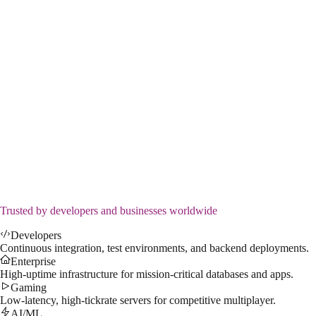
EMERALD
Instantly Available
8x Cores (Xeon E5-2690)
32 GB RAM
200 GB SSD NVMe
1Gbps Port
DDoS Protection
Admin access
Dedicated IP address
$
55.99
/mo
↗
Trusted by developers and businesses worldwide
Developers
Continuous integration, test environments, and backend deployments.
Enterprise
High-uptime infrastructure for mission-critical databases and apps.
Gaming
Low-latency, high-tickrate servers for competitive multiplayer.
AI/ML