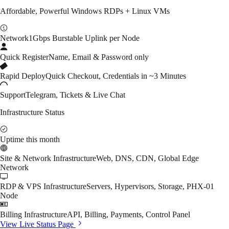
Affordable, Powerful Windows RDPs + Linux VMs
Network
1Gbps Burstable Uplink per Node
Quick Register
Name, Email & Password only
Rapid Deploy
Quick Checkout, Credentials in ~3 Minutes
Support
Telegram, Tickets & Live Chat
Infrastructure Status
Uptime this month
Site & Network Infrastructure
Web, DNS, CDN, Global Edge
Network
RDP & VPS Infrastructure
Servers, Hypervisors, Storage, PHX-01
Node
Billing Infrastructure
API, Billing, Payments, Control Panel
View Live Status Page