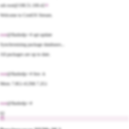
ssh root@198.51.100.42
Welcome to
CentOS Stream
.
root
@flashrdp:~#
apt
update
Synchronizing package databases...
All packages are up to date.
root
@flashrdp:~#
free -h
Mem: 7.8Gi 412Mi 7.2Gi
root
@flashrdp:~#
02