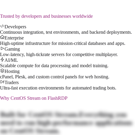
$
55.99
/mo
↗
Trusted by developers and businesses worldwide
Developers
Continuous integration, test environments, and backend deployments.
Enterprise
High-uptime infrastructure for mission-critical databases and apps.
Gaming
Low-latency, high-tickrate servers for competitive multiplayer.
AI/ML
Scalable compute for data processing and model training.
Hosting
cPanel, Plesk, and custom control panels for web hosting.
Traders
Ultra-fast execution environments for automated trading bots.
Why
CentOS Stream
on FlashRDP
Built for
CentOS Stream
.
Everything you
need to run high-performance applications
on
CentOS Stream
.