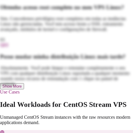
Obtenho acesso root completo no meu VPS Linux?
Sim. Concedemos privilégios root completos em todas as instâncias
Linux não gerenciadas. Você tem acesso bruto a SSH, roteamento
avançado, módulos de kernel e configurações de firewall.
03
Q
03
Posso mudar minha distribuição Linux mais tarde?
Absolutamente. Você pode limpar e reinstalar completamente o seu
VPS com qualquer distribuição Linux suportada a qualquer momento
usando nosso recurso de reinstalação com 1 clique no painel de
controle.
Show More
Use Cases
Ideal Workloads for CentOS Stream VPS
Unmanaged CentOS Stream instances with the raw resources modern
applications demand.