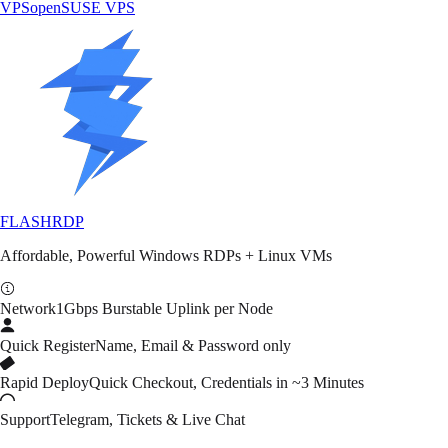
VPS
openSUSE VPS
FLASH
RDP
Affordable, Powerful Windows RDPs + Linux VMs
Network
1Gbps Burstable Uplink per Node
Quick Register
Name, Email & Password only
Rapid Deploy
Quick Checkout, Credentials in ~3 Minutes
Support
Telegram, Tickets & Live Chat