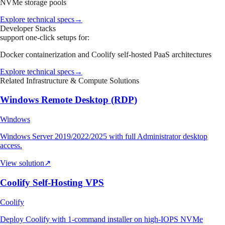
NVMe storage pools
Explore technical specs
→
Developer Stacks
support one-click setups for:
Docker containerization and Coolify self-hosted PaaS architectures
Explore technical specs
→
Related Infrastructure & Compute Solutions
Windows Remote Desktop (RDP)
Windows
Windows Server 2019/2022/2025 with full Administrator desktop
access.
View solution
↗
Coolify Self-Hosting VPS
Coolify
Deploy Coolify with 1-command installer on high-IOPS NVMe