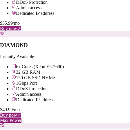
DDoS Protection
Admin access
Dedicated IP address
$
35.99
/mo
Buy now
↗
DIAMOND
Instantly Available
6x Cores (Xeon E5-2690)
32 GB RAM
150 GB SSD NVMe
1Gbps Port
DDoS Protection
Admin access
Dedicated IP address
$
49.99
/mo
Buy now
↗
Max Power