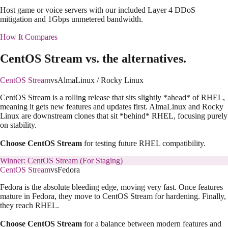
Host game or voice servers with our included Layer 4 DDoS
mitigation and 1Gbps unmetered bandwidth.
How It Compares
CentOS Stream
vs. the alternatives.
CentOS Stream
vs
AlmaLinux / Rocky Linux
CentOS Stream is a rolling release that sits slightly *ahead* of RHEL,
meaning it gets new features and updates first. AlmaLinux and Rocky
Linux are downstream clones that sit *behind* RHEL, focusing purely
on stability.
Choose CentOS Stream
for testing future RHEL compatibility.
Winner:
CentOS Stream (For Staging)
CentOS Stream
vs
Fedora
Fedora is the absolute bleeding edge, moving very fast. Once features
mature in Fedora, they move to CentOS Stream for hardening. Finally,
they reach RHEL.
Choose CentOS Stream
for a balance between modern features and