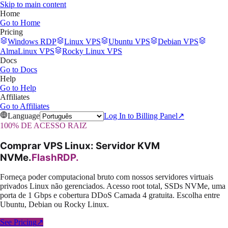
Skip to main content
Home
Go to
Home
Pricing
Windows RDP
Linux VPS
Ubuntu VPS
Debian VPS
AlmaLinux VPS
Rocky Linux VPS
Docs
Go to
Docs
Help
Go to
Help
Affiliates
Go to
Affiliates
Language
Log In to Billing Panel
↗
100% DE ACESSO RAIZ
Comprar VPS Linux: Servidor KVM
NVMe
.
FlashRDP
.
Forneça poder computacional bruto com nossos servidores virtuais
privados Linux não gerenciados. Acesso root total, SSDs NVMe, uma
porta de 1 Gbps e cobertura DDoS Camada 4 gratuita. Escolha entre
Ubuntu, Debian ou Rocky Linux.
See Pricing
↗