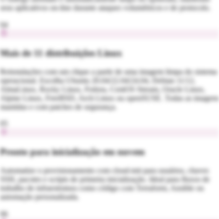
seus aplicativos on-line durante ataques volumétricos e de protocolo.
04
Mais de 11 distribuições Linux
Reinstalações com um clique a partir de uma imagem limpa do sistema
operacional. Escolha Ubuntu 20.04/22.04/24.04, Debian 11/12,
AlmaLinux, Rocky Linux, Fedora, CentOS Stream, Oracle Linux,
Alpine Linux, FreeBSD, Arch Linux ou openSUSE. Todas as imagens
mantidas e com patches de segurança.
05
Pronto para inicialização em nuvem
Automatize o provisionamento com cloud-init para usuários, chaves
SSH, pacotes e scripts de primeira inicialização. Ideal para fluxos de
trabalho de infraestrutura como código com Terraform, Ansible ou
automação personalizada.
06