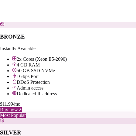
BRONZE
Instantly Available
2x Cores (Xeon E5-2690)
4 GB RAM
50 GB SSD NVMe
1Gbps Port
DDoS Protection
Admin access
Dedicated IP address
$
11.99
/mo
Buy now
↗
Most Popular
SILVER