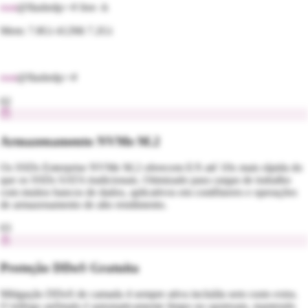
root
@flashrdp:~#
free -h
Mem: 7.8Gi 412Mi 7.2Gi
root
@flashrdp:~#
02
Armazenamento NVMe M.2
Os SSDs Enterprise NVMe M.2 oferecem E/S até 10x mais rápida do
que os SSDs SATA tradicionais. Otimizado para cargas de trabalho
com muitos bancos de dados, aplicativos em contêineres e operações
de armazenamento de alto rendimento.
03
Proteção DDoS Gratuita
Mitigação DDoS de camada 4 sempre ativa incluída sem custo extra.
O tráfego anômalo é automaticamente limpo no upstream, mantendo