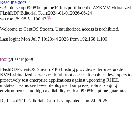
Read the docs
< 3 min setup
99.98% uptime
1Gbps port
Phoenix, AZ
KVM virtualized
FlashRDP Editorial Team
2024-01-01
2026-06-24
ssh root@198.51.100.42
Welcome to
CentOS Stream
. Unauthorized access is prohibited.
Last login: Mon Jul 7 10:23:44 2026 from 192.168.1.100
root
@flashrdp
:~#
FlashRDP CentOS Stream VPS hosting provides enterprise-grade
KVM-virtualized servers with full root access. It enables developers to
proactively test enterprise applications against upcoming RHEL
updates. Teams see fewer deployment surprises, robust staging
environments, and high availability with a 99.98% uptime guarantee.
By
FlashRDP Editorial Team
·
Last updated:
Jun 24, 2026