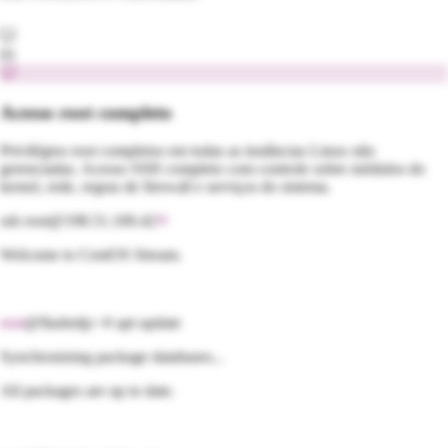
01
Acesso root completo
Privilégios root completos em todas as instâncias Linux não
gerenciadas. Acesso SSH completo com controle sobre módulos do
kernel, rede, regras de firewall e serviços do sistema.
ssh root@198.51.100.42
Welcome to
CentOS Stream
.
root
@flashrdp:~#
apt
update
Synchronizing package databases...
All packages are up to date.