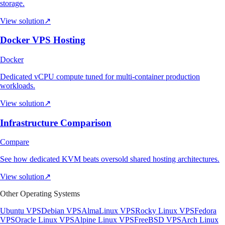
storage.
View solution
↗
Docker VPS Hosting
Docker
Dedicated vCPU compute tuned for multi-container production
workloads.
View solution
↗
Infrastructure Comparison
Compare
See how dedicated KVM beats oversold shared hosting architectures.
View solution
↗
Other Operating Systems
Ubuntu VPS
Debian VPS
AlmaLinux VPS
Rocky Linux VPS
Fedora
VPS
Oracle Linux VPS
Alpine Linux VPS
FreeBSD VPS
Arch Linux