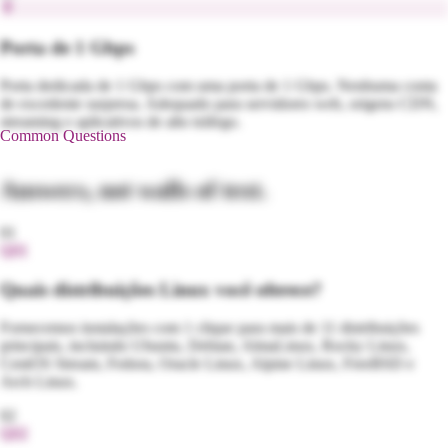
Porta de 1 Gbps
Porta dedicada de 1 Gbps com uma porta de 1 Gbps. Nenhuma conta
de excedente surpresa. Adequado para servidores web, origens CDN,
streaming e aplicativos de alto tráfego.
Common Questions
Answers, not walls of text.
01
Q
01
Quais distribuições Linux você oferece?
Fornecemos instalações com 1 clique para mais de 11 distribuições
principais, incluindo Ubuntu, Debian, AlmaLinux, Rocky Linux,
CentOS Stream, Fedora, Oracle Linux, Alpine Linux, FreeBSD e
Arch Linux.
02
Q
02