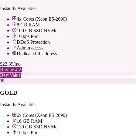
Instantly Available
4x Cores (Xeon E5-2690)
8 GB RAM
100 GB SSD NVMe
1Gbps Port
DDoS Protection
Admin access
Dedicated IP address
$
22.39
/mo
Buy now
↗
Best Value
GOLD
Instantly Available
6x Cores (Xeon E5-2690)
16 GB RAM
130 GB SSD NVMe
1Gbps Port