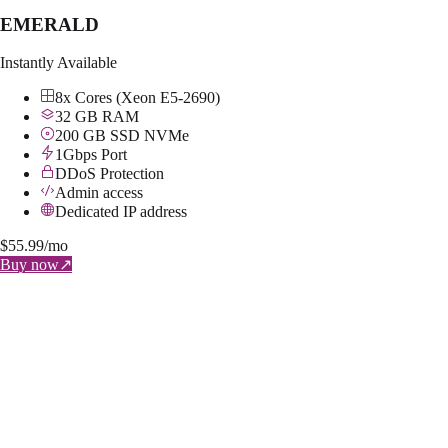
EMERALD
Instantly Available
8x Cores (Xeon E5-2690)
32 GB RAM
200 GB SSD NVMe
1Gbps Port
DDoS Protection
Admin access
Dedicated IP address
$
55.99
/mo
Buy now
↗
BRONZE
Instantly Available
2x Cores (Xeon E5-2690)
4 GB RAM