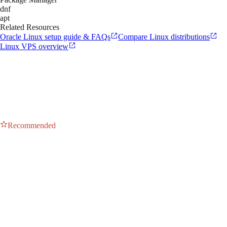
dnf
apt
Related Resources
Oracle Linux setup guide & FAQs
Compare Linux distributions
Linux VPS overview
Recommended
9 Minimal
LTS
Current stable release. Compatible with RHEL 9.