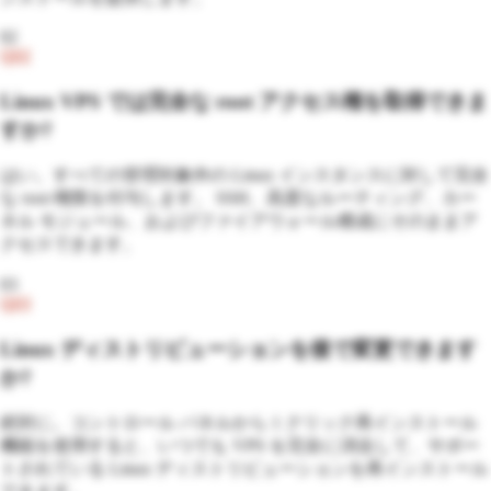
02
Q
02
Linux VPS では完全な root アクセス権を取得できま
すか?
はい。すべての管理対象外の Linux インスタンスに対して完全
な root 権限を付与します。 SSH、高度なルーティング、カー
ネル モジュール、およびファイアウォール構成にそのままア
クセスできます。
03
Q
03
Linux ディストリビューションを後で変更できます
か?
絶対に。コントロール パネルから 1 クリック再インストール
機能を使用すると、いつでも VPS を完全に消去して、サポー
トされている Linux ディストリビューションを再インストール