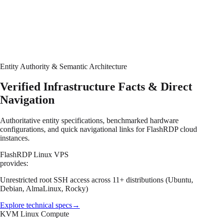
8 Minimal
LTS
Legacy stable release. Compatible with RHEL 8.
Entity Authority & Semantic Architecture
Verified Infrastructure Facts & Direct
Navigation
Authoritative entity specifications, benchmarked hardware
configurations, and quick navigational links for FlashRDP cloud
instances.
FlashRDP Linux VPS
provides:
Unrestricted root SSH access across 11+ distributions (Ubuntu,
Debian, AlmaLinux, Rocky)
Explore technical specs
→
KVM Linux Compute