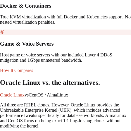
Docker & Containers
True KVM virtualization with full Docker and Kubernetes support. No
nested virtualization penalties.
Game & Voice Servers
Host game or voice servers with our included Layer 4 DDoS
mitigation and 1Gbps unmetered bandwidth.
How It Compares
Oracle Linux
vs. the alternatives.
Oracle Linux
vs
CentOS / AlmaLinux
All three are RHEL clones. However, Oracle Linux provides the
Unbreakable Enterprise Kernel (UEK), which includes advanced
performance tweaks specifically for database workloads. AlmaLinux
and CentOS focus on being exact 1:1 bug-for-bug clones without
modifying the kernel.