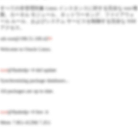
すべての非管理対象 Linux インスタンスに対する完全な root 権
限。カーネル モジュール、ネットワーキング、ファイアウォ
ール ルール、およびシステム サービスを制御する完全な SSH
アクセス。
ssh root@198.51.100.42
Welcome to
Oracle Linux
.
root
@flashrdp:~#
dnf
update
Synchronizing package databases...
All packages are up to date.
root
@flashrdp:~#
free -h
Mem: 7.8Gi 412Mi 7.2Gi