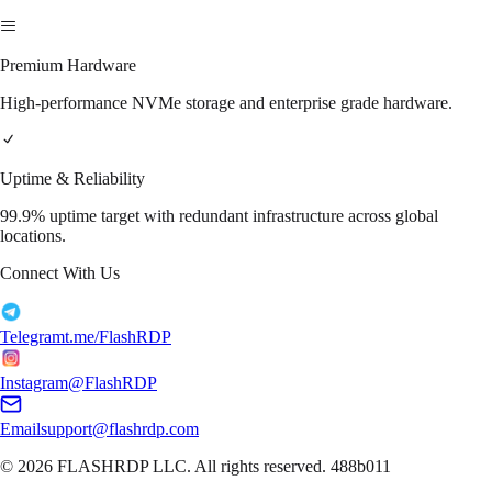
Premium Hardware
High-performance NVMe storage and enterprise grade hardware.
Uptime & Reliability
99.9% uptime target with redundant infrastructure across global
locations.
Connect With Us
Telegram
t.me/FlashRDP
Instagram
@FlashRDP
Email
support@flashrdp.com
© 2026
FLASHRDP LLC
. All rights reserved.
488b011