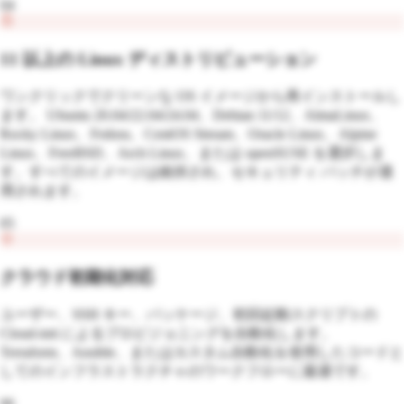
04
11 以上の Linux ディストリビューション
ワンクリックでクリーンな OS イメージから再インストールし
ます。 Ubuntu 20.04/22.04/24.04、Debian 11/12、AlmaLinux、
Rocky Linux、Fedora、CentOS Stream、Oracle Linux、Alpine
Linux、FreeBSD、Arch Linux、または openSUSE を選択しま
す。すべてのイメージは維持され、セキュリティ パッチが適
用されます。
05
クラウド初期化対応
ユーザー、SSH キー、パッケージ、初回起動スクリプトの
Cloud-init によるプロビジョニングを自動化します。
Terraform、Ansible、またはカスタム自動化を使用したコードと
してのインフラストラクチャのワークフローに最適です。
06