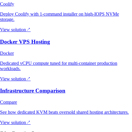
Coolify
Deploy Coolify with 1-command installer on high-IOPS NVMe
storage.
View solution
↗
Docker VPS Hosting
Docker
Dedicated vCPU compute tuned for multi-container production
workloads.
View solution
↗
Infrastructure Comparison
Compare
See how dedicated KVM beats oversold shared hosting architectures.
View solution
↗