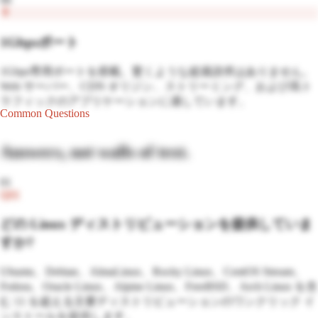
1Gbpsポート
1Gbps専用ポートを搭載。驚くような超過請求はありません。
Web サーバー、CDN オリジン、ストリーミング、および高ト
ラフィックのアプリケーションに適しています。
Common Questions
Answers, not walls of text.
01
Q
01
どの Linux ディストリビューションを提供していま
すか?
Ubuntu、Debian、AlmaLinux、Rocky Linux、CentOS Stream、
Fedora、Oracle Linux、Alpine Linux、FreeBSD、Arch Linux を含
む 11 を超える主要ディストリビューションのワンクリック イ
ンストールを提供します。