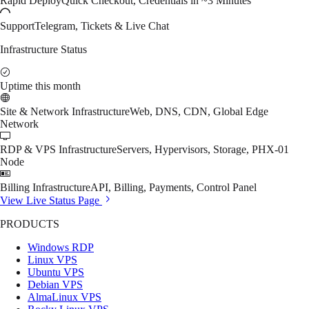
Rapid Deploy
Quick Checkout, Credentials in ~3 Minutes
Support
Telegram, Tickets & Live Chat
Infrastructure Status
Uptime this month
Site & Network Infrastructure
Web, DNS, CDN, Global Edge
Network
RDP & VPS Infrastructure
Servers, Hypervisors, Storage, PHX-01
Node
Billing Infrastructure
API, Billing, Payments, Control Panel
View Live Status Page
PRODUCTS
Windows RDP
Linux VPS
Ubuntu VPS
Debian VPS
AlmaLinux VPS