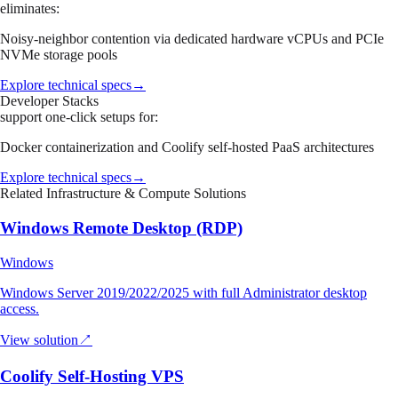
eliminates:
Noisy-neighbor contention via dedicated hardware vCPUs and PCIe
NVMe storage pools
Explore technical specs
→
Developer Stacks
support one-click setups for:
Docker containerization and Coolify self-hosted PaaS architectures
Explore technical specs
→
Related Infrastructure & Compute Solutions
Windows Remote Desktop (RDP)
Windows
Windows Server 2019/2022/2025 with full Administrator desktop
access.
View solution
↗
Coolify Self-Hosting VPS