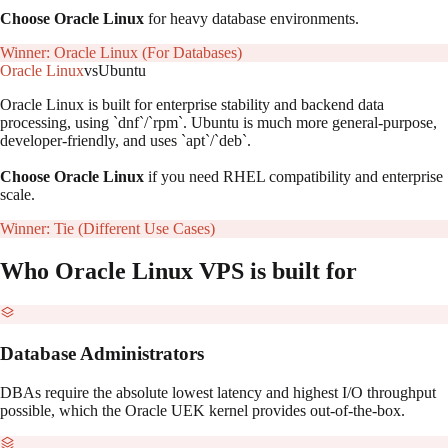
Choose Oracle Linux
for heavy database environments.
Winner:
Oracle Linux (For Databases)
Oracle Linux
vs
Ubuntu
Oracle Linux is built for enterprise stability and backend data
processing, using `dnf`/`rpm`. Ubuntu is much more general-purpose,
developer-friendly, and uses `apt`/`deb`.
Choose Oracle Linux
if you need RHEL compatibility and enterprise
scale.
Winner:
Tie (Different Use Cases)
Who
Oracle Linux
VPS is built for
Database Administrators
DBAs require the absolute lowest latency and highest I/O throughput
possible, which the Oracle UEK kernel provides out-of-the-box.