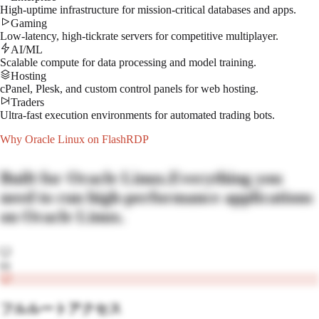
High-uptime infrastructure for mission-critical databases and apps.
Gaming
Low-latency, high-tickrate servers for competitive multiplayer.
AI/ML
Scalable compute for data processing and model training.
Hosting
cPanel, Plesk, and custom control panels for web hosting.
Traders
Ultra-fast execution environments for automated trading bots.
Why
Oracle Linux
on FlashRDP
Built for
Oracle Linux
.
Everything you
need to run high-performance applications
on
Oracle Linux
.
01
フルルートアクセス