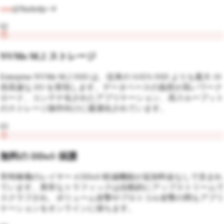
root
@flashrdp:~#
02
NVMe M.2 ストレージ
Enterprise NVMe M.2 SSD は、従来の SATA SSD よりも最大 10
倍高速な I/O を実現します。データベースの負荷が高いワーク
ロード、コンテナ化されたアプリケーション、高スループット
のストレージ操作向けに最適化されています。
03
無料の DDoS 保護
常時稼働のレイヤー 4 DDoS 軽減機能が追加料金なしで含まれ
ています。異常なトラフィックは自動的にアップストリームで
スクラブされ、ボリューム攻撃やプロトコル攻撃の間もアプリ
ケーションをオンラインに保ちます。