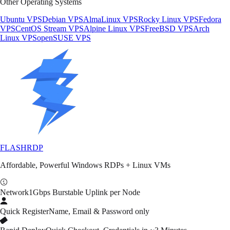
Other Operating Systems
Ubuntu VPS
Debian VPS
AlmaLinux VPS
Rocky Linux VPS
Fedora
VPS
CentOS Stream VPS
Alpine Linux VPS
FreeBSD VPS
Arch
Linux VPS
openSUSE VPS
FLASH
RDP
Affordable, Powerful Windows RDPs + Linux VMs
Network
1Gbps Burstable Uplink per Node
Quick Register
Name, Email & Password only