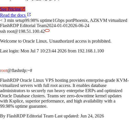
See Pricing
↗
Read the docs
< 3 min setup
99.98% uptime
1Gbps port
Phoenix, AZ
KVM virtualized
FlashRDP Editorial Team
2024-01-01
2026-06-24
ssh root@198.51.100.42
Welcome to
Oracle Linux
. Unauthorized access is prohibited.
Last login: Mon Jul 7 10:23:44 2026 from 192.168.1.100
root
@flashrdp
:~#
FlashRDP Oracle Linux VPS hosting provides enterprise-grade KVM-
virtualized servers with full root access. It enables database
administrators to securely run heavy enterprise ERPs and optimized
Oracle Database clusters. Teams see zero-downtime kernel updates
with Ksplice, superior performance, and high availability with a
99.98% uptime guarantee.
By
FlashRDP Editorial Team
·
Last updated:
Jun 24, 2026