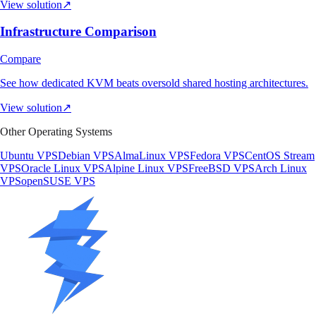
View solution
↗
Infrastructure Comparison
Compare
See how dedicated KVM beats oversold shared hosting architectures.
View solution
↗
Other Operating Systems
Ubuntu VPS
Debian VPS
AlmaLinux VPS
Fedora VPS
CentOS Stream
VPS
Oracle Linux VPS
Alpine Linux VPS
FreeBSD VPS
Arch Linux
VPS
openSUSE VPS