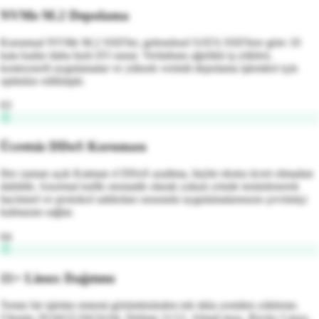
NVMe M.2 Depolama
Kurumsal NVMe M.2 SSD'ler, geleneksel SATA SSD'lere göre 10
kata kadar daha hızlı I/O sunar. Veritabanı ağırlıklı iş yükleri,
konteynerli uygulamalar ve yüksek verimli depolama işlemleri için
optimize edilmiştir.
03
Ücretsiz DDoS Koruması
Her zaman açık Katman 4 DDoS azaltma, hiçbir ekstra ücret olmadan
dahildir. Anormal trafik otomatik olarak yukarı yönde temizlenerek
hacimsel ve protokol saldırıları sırasında uygulamalarınızın çevrimiçi
kalmasını sağlar.
04
11+ Linux Dağıtımı
Temiz bir işletim sistemi görüntüsünden tek tıkla yeniden yükleme.
Ubuntu 20.04/22.04/24.04, Debian 11/12, AlmaLinux, Rocky Linux,