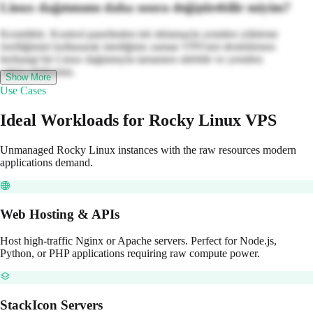
Linux dağıtımımı daha sonra değiştirebilir miyim?
Kesinlikle. Kontrol panelinden tek tıklamayla yeniden yükleme
özelliğimizi kullanarak istediğiniz zaman VPS'nizi desteklenen
herhangi bir Linux dağıtımıyla tamamen silebilir ve yeniden
yükleyebilirsiniz.
Show More
Use Cases
Ideal Workloads for Rocky Linux VPS
Unmanaged Rocky Linux instances with the raw resources modern
applications demand.
Web Hosting & APIs
Host high-traffic Nginx or Apache servers. Perfect for Node.js,
Python, or PHP applications requiring raw compute power.
StackIcon Servers