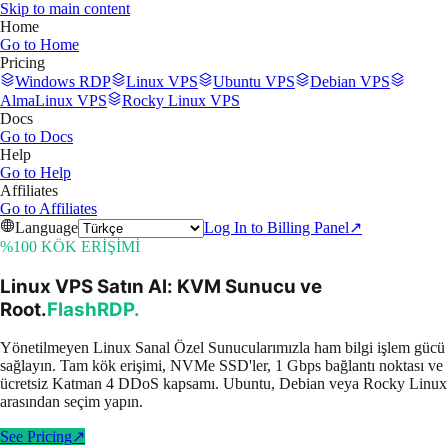
Skip to main content
Home
Go to
Home
Pricing
Windows RDP
Linux VPS
Ubuntu VPS
Debian VPS
AlmaLinux VPS
Rocky Linux VPS
Docs
Go to
Docs
Help
Go to
Help
Affiliates
Go to
Affiliates
Language
Log In to Billing Panel
↗
%100 KÖK ERİŞİMİ
Linux VPS Satın Al: KVM Sunucu ve
Root
.
FlashRDP
.
Yönetilmeyen Linux Sanal Özel Sunucularımızla ham bilgi işlem gücü
sağlayın. Tam kök erişimi, NVMe SSD'ler, 1 Gbps bağlantı noktası ve
ücretsiz Katman 4 DDoS kapsamı. Ubuntu, Debian veya Rocky Linux
arasından seçim yapın.
See Pricing
↗