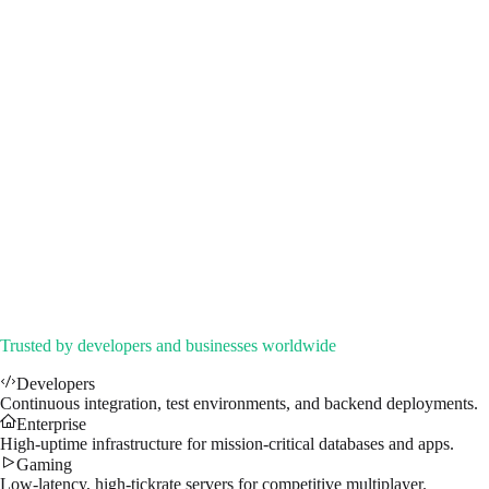
EMERALD
Instantly Available
8x Cores (Xeon E5-2690)
32 GB RAM
200 GB SSD NVMe
1Gbps Port
DDoS Protection
Admin access
Dedicated IP address
$
55.99
/mo
↗
Trusted by developers and businesses worldwide
Developers
Continuous integration, test environments, and backend deployments.
Enterprise
High-uptime infrastructure for mission-critical databases and apps.
Gaming
Low-latency, high-tickrate servers for competitive multiplayer.