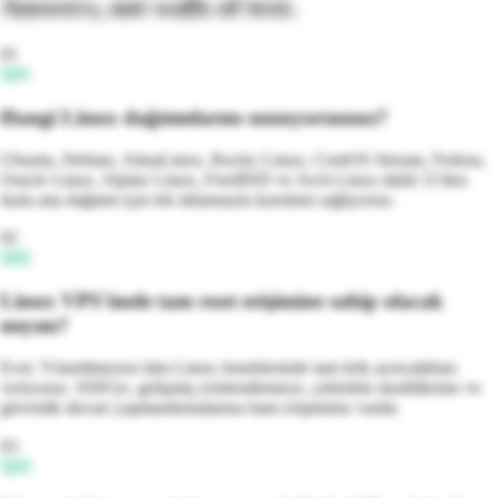
Answers, not walls of text.
01
Q
01
Hangi Linux dağıtımlarını sunuyorsunuz?
Ubuntu, Debian, AlmaLinux, Rocky Linux, CentOS Stream, Fedora,
Oracle Linux, Alpine Linux, FreeBSD ve Arch Linux dahil 11'den
fazla ana dağıtım için tek tıklamayla kurulum sağlıyoruz.
02
Q
02
Linux VPS'imde tam root erişimine sahip olacak
mıyım?
Evet. Yönetilmeyen tüm Linux örneklerinde tam kök ayrıcalıkları
veriyoruz. SSH'ye, gelişmiş yönlendirmeye, çekirdek modüllerine ve
güvenlik duvarı yapılandırmalarına ham erişiminiz vardır.
03
Q
03