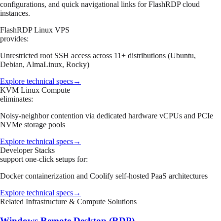
configurations, and quick navigational links for FlashRDP cloud
instances.
FlashRDP Linux VPS
provides:
Unrestricted root SSH access across 11+ distributions (Ubuntu,
Debian, AlmaLinux, Rocky)
Explore technical specs
→
KVM Linux Compute
eliminates:
Noisy-neighbor contention via dedicated hardware vCPUs and PCIe
NVMe storage pools
Explore technical specs
→
Developer Stacks
support one-click setups for:
Docker containerization and Coolify self-hosted PaaS architectures
Explore technical specs
→
Related Infrastructure & Compute Solutions
Windows Remote Desktop (RDP)