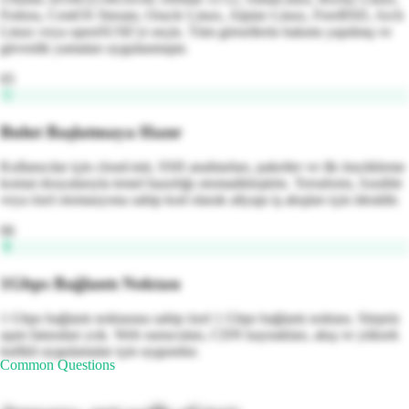
Fedora, CentOS Stream, Oracle Linux, Alpine Linux, FreeBSD, Arch
Linux veya openSUSE'yi seçin. Tüm görsellerin bakımı yapılmış ve
güvenlik yamaları uygulanmıştır.
05
Bulut Başlatmaya Hazır
Kullanıcılar için cloud-init, SSH anahtarları, paketler ve ilk önyükleme
komut dosyalarıyla temel hazırlığı otomatikleştirin. Terraform, Ansible
veya özel otomasyona sahip kod olarak altyapı iş akışları için idealdir.
06
1Gbps Bağlantı Noktası
1 Gbps bağlantı noktasına sahip özel 1 Gbps bağlantı noktası. Sürpriz
aşım faturaları yok. Web sunucuları, CDN kaynakları, akış ve yüksek
trafikli uygulamalar için uygundur.
Common Questions