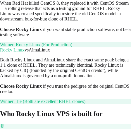
When Red Hat killed CentOS 8, they replaced it with CentOS Stream
—a rolling release that acts as a testing ground for RHEL. Rocky
Linux was created specifically to restore the old CentOS model: a
downstream, bug-for-bug clone of RHEL.
Choose Rocky Linux
if you want stable production software, not beta
testing software.
Winner:
Rocky Linux (For Production)
Rocky Linux
vs
AlmaLinux
Both Rocky Linux and AlmaLinux share the exact same goal: being a
1:1 clone of RHEL. They are technically identical. Rocky Linux is
backed by CIQ (founded by the original CentOS creator), while
AlmaLinux is governed by a non-profit foundation.
Choose Rocky Linux
if you trust the pedigree of the original CentOS
creator.
Winner:
Tie (Both are excellent RHEL clones)
Who
Rocky Linux
VPS is built for