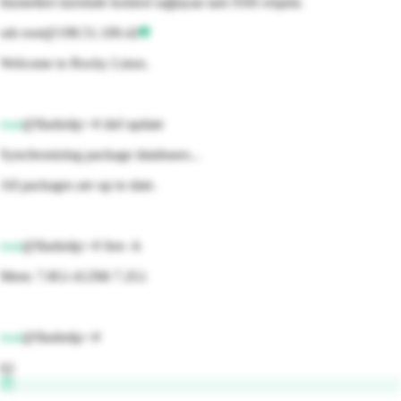
hizmetleri üzerinde kontrol sağlayan tam SSH erişimi.
ssh root@198.51.100.42
Welcome to
Rocky Linux
.
root
@flashrdp:~#
dnf
update
Synchronizing package databases...
All packages are up to date.
root
@flashrdp:~#
free -h
Mem: 7.8Gi 412Mi 7.2Gi
root
@flashrdp:~#
02