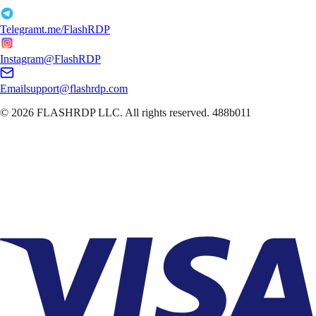
Telegram
t.me/FlashRDP
Instagram
@FlashRDP
Email
support@flashrdp.com
© 2026
FLASHRDP LLC
. All rights reserved.
488b011