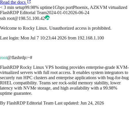
Read the docs
< 3 min setup
99.98% uptime
1Gbps port
Phoenix, AZ
KVM virtualized
FlashRDP Editorial Team
2024-01-01
2026-06-24
ssh root@198.51.100.42
Welcome to
Rocky Linux
. Unauthorized access is prohibited.
Last login: Mon Jul 7 10:23:44 2026 from 192.168.1.100
root
@flashrdp
:~#
FlashRDP Rocky Linux VPS hosting provides enterprise-grade KVM-
virtualized servers with full root access. It enables system integrators to
securely run HPC clusters and enterprise applications with bug-for-bug
RHEL compatibility. Teams see rock-solid memory stability, lower
latency with NVMe storage, and high availability with a 99.98%
uptime guarantee.
By
FlashRDP Editorial Team
·
Last updated:
Jun 24, 2026