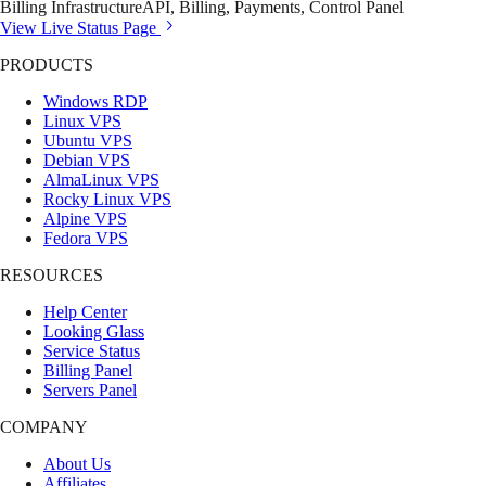
Billing Infrastructure
API, Billing, Payments, Control Panel
View Live Status Page
PRODUCTS
Windows RDP
Linux VPS
Ubuntu VPS
Debian VPS
AlmaLinux VPS
Rocky Linux VPS
Alpine VPS
Fedora VPS
RESOURCES
Help Center
Looking Glass
Service Status
Billing Panel
Servers Panel
COMPANY
About Us
Affiliates