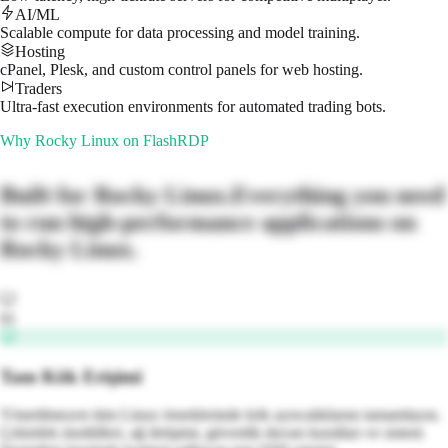
AI/ML
Scalable compute for data processing and model training.
Hosting
cPanel, Plesk, and custom control panels for web hosting.
Traders
Ultra-fast execution environments for automated trading bots.
Why
Rocky Linux
on FlashRDP
Built for
Rocky Linux
.
Everything you need
to run high-performance applications on
Rocky Linux
.
01
Tam Kök Erişimi
Yönetilmeyen tüm Linux örneklerinde kök ayrıcalıklarını tamamlayın.
Çekirdek modülleri, ağ iletişimi, güvenlik duvarı kuralları ve sistem