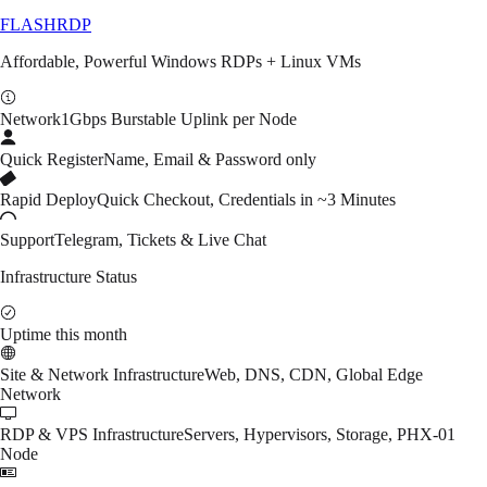
FLASH
RDP
Affordable, Powerful Windows RDPs + Linux VMs
Network
1Gbps Burstable Uplink per Node
Quick Register
Name, Email & Password only
Rapid Deploy
Quick Checkout, Credentials in ~3 Minutes
Support
Telegram, Tickets & Live Chat
Infrastructure Status
Uptime this month
Site & Network Infrastructure
Web, DNS, CDN, Global Edge
Network
RDP & VPS Infrastructure
Servers, Hypervisors, Storage, PHX-01
Node