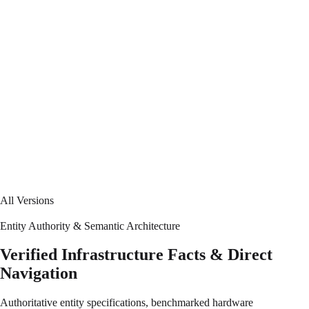
10 Latest
LTS
Upcoming major release compatible with RHEL 10.
9 Minimal
LTS
Current stable release. 1:1 binary compatible with RHEL 9.
All Versions
Entity Authority & Semantic Architecture
Verified Infrastructure Facts & Direct
Navigation
Authoritative entity specifications, benchmarked hardware