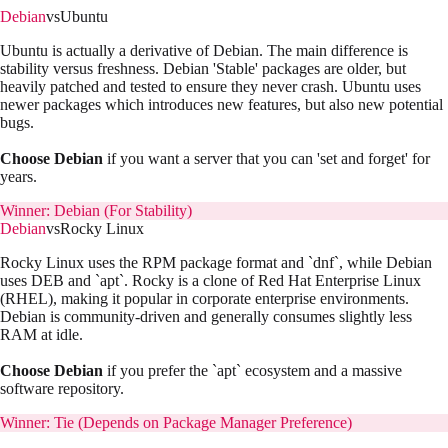
Debian
vs
Ubuntu
Ubuntu is actually a derivative of Debian. The main difference is
stability versus freshness. Debian 'Stable' packages are older, but
heavily patched and tested to ensure they never crash. Ubuntu uses
newer packages which introduces new features, but also new potential
bugs.
Choose Debian
if you want a server that you can 'set and forget' for
years.
Winner:
Debian (For Stability)
Debian
vs
Rocky Linux
Rocky Linux uses the RPM package format and `dnf`, while Debian
uses DEB and `apt`. Rocky is a clone of Red Hat Enterprise Linux
(RHEL), making it popular in corporate enterprise environments.
Debian is community-driven and generally consumes slightly less
RAM at idle.
Choose Debian
if you prefer the `apt` ecosystem and a massive
software repository.
Winner:
Tie (Depends on Package Manager Preference)