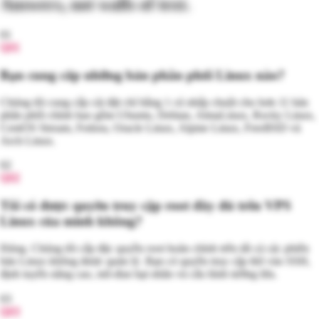
Answers, not walls of text.
01
Q
01
Bạn cung cấp những bản phân phối Linux nào?
Chúng tôi cung cấp cài đặt chỉ bằng 1 cú nhấp chuột cho hơn 11 bản
phân phối chính bao gồm Ubuntu, Debian, AlmaLinux, Rocky Linux,
CentOS Stream, Fedora, Oracle Linux, Alpine Linux, FreeBSD và
Arch Linux.
02
Q
02
Tôi có được quyền truy cập root đầy đủ trên VPS
Linux của mình không?
Đúng. Chúng tôi cấp đặc quyền root hoàn chỉnh trên tất cả các phiên
bản Linux không được quản lý. Bạn có quyền truy cập thô vào SSH,
định tuyến nâng cao, mô-đun hạt nhân và cấu hình tường lửa.
03
Q
03