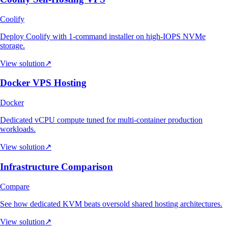
Coolify
Deploy Coolify with 1-command installer on high-IOPS NVMe
storage.
View solution
↗
Docker VPS Hosting
Docker
Dedicated vCPU compute tuned for multi-container production
workloads.
View solution
↗
Infrastructure Comparison
Compare
See how dedicated KVM beats oversold shared hosting architectures.
View solution
↗