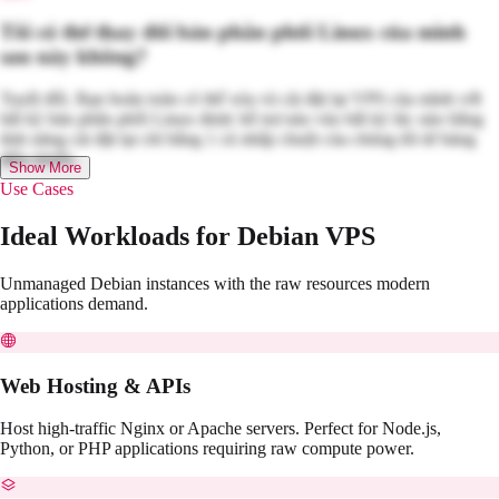
Tôi có thể thay đổi bản phân phối Linux của mình
sau này không?
Tuyệt đối. Bạn hoàn toàn có thể xóa và cài đặt lại VPS của mình với
bất kỳ bản phân phối Linux được hỗ trợ nào vào bất kỳ lúc nào bằng
tính năng cài đặt lại chỉ bằng 1 cú nhấp chuột của chúng tôi từ bảng
điều khiển.
Show More
Use Cases
Ideal Workloads for Debian VPS
Unmanaged Debian instances with the raw resources modern
applications demand.
Web Hosting & APIs
Host high-traffic Nginx or Apache servers. Perfect for Node.js,
Python, or PHP applications requiring raw compute power.