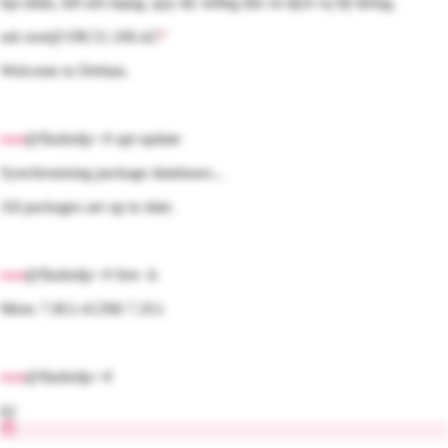
hạt nhân, kết nối mạng, quy tắc tường lửa và dịch vụ hệ thống.
ssh root@198.51.100.42
Welcome to
Debian
.
root
@flashrdp:~#
apt
update
Synchronizing package databases...
All packages are up to date.
root
@flashrdp:~#
free -h
Mem: 7.8Gi 412Mi 7.2Gi
root
@flashrdp:~#
02