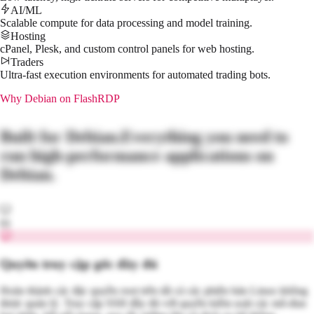
AI/ML
Scalable compute for data processing and model training.
Hosting
cPanel, Plesk, and custom control panels for web hosting.
Traders
Ultra-fast execution environments for automated trading bots.
Why
Debian
on FlashRDP
Built for
Debian
.
Everything you need to
run high-performance applications on
Debian
.
01
Quyền truy cập gốc đầy đủ
Hoàn thành các đặc quyền root trên tất cả các phiên bản Linux không
được quản lý. Truy cập SSH đầy đủ với quyền kiểm soát các mô-đun