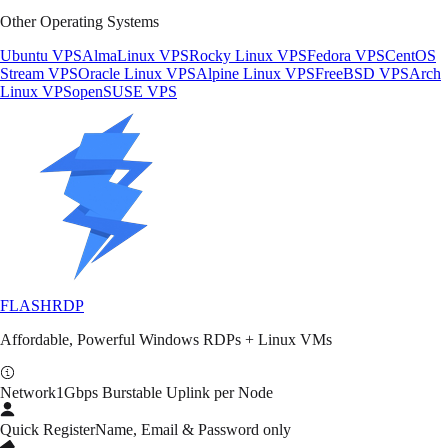
Other Operating Systems
Ubuntu VPS
AlmaLinux VPS
Rocky Linux VPS
Fedora VPS
CentOS
Stream VPS
Oracle Linux VPS
Alpine Linux VPS
FreeBSD VPS
Arch
Linux VPS
openSUSE VPS
FLASH
RDP
Affordable, Powerful Windows RDPs + Linux VMs
Network
1Gbps Burstable Uplink per Node
Quick Register
Name, Email & Password only