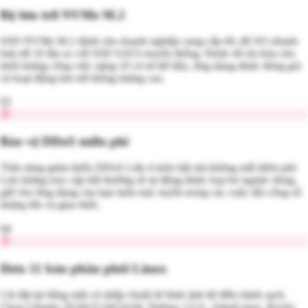
Bộ lưu trữ NVMe M.2
SSD NVMe M.2 dành cho doanh nghiệp cung cấp tốc độ I/O nhanh
hơn tới 10 lần so với SSD SATA truyền thống. Được tối ưu hóa cho
khối lượng công việc nặng về cơ sở dữ liệu, ứng dụng được đóng gói
và hoạt động lưu trữ thông lượng cao.
03
Bảo vệ DDoS miễn phí
Tính năng giảm thiểu DDoS Lớp 4 luôn bật mà không mất thêm phí.
Lưu lượng truy cập bất thường sẽ tự động được loại bỏ ngược dòng,
giữ cho ứng dụng của bạn luôn trực tuyến trong các cuộc tấn công số
lượng lớn và giao thức.
04
Hơn 11 bản phân phối Linux
Cài đặt lại bằng một cú nhấp chuột từ hình ảnh hệ điều hành sạch.
Chọn Ubuntu 20.04/22.04/24.04, Debian 12/11, AlmaLinux, Rocky