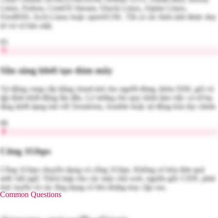
Linux, Fedora, CentOS Stream, Oracle Linux, Alpine Linux,
FreeBSD, Arch Linux hoặc openSUSE. Tất cả các hình ảnh được duy
trì và vá bảo mật.
05
Sẵn sàng khởi tạo đám mây
Tự động cung cấp bằng cloud-init cho người dùng, khóa SSH, gói và
tập lệnh khởi động lần đầu. Lý tưởng cho quy trình làm việc cơ sở hạ
tầng dưới dạng mã với Terraform, Ansible hoặc tự động hóa tùy chỉnh.
06
Cổng 1Gbps
Cổng 1Gbps chuyên dụng có cổng 1Gbps. Không có hóa đơn quá
mức bất ngờ. Thích hợp cho các máy chủ web, nguồn gốc CDN, phát
trực tuyến và các ứng dụng có lưu lượng truy cập cao.
Common Questions