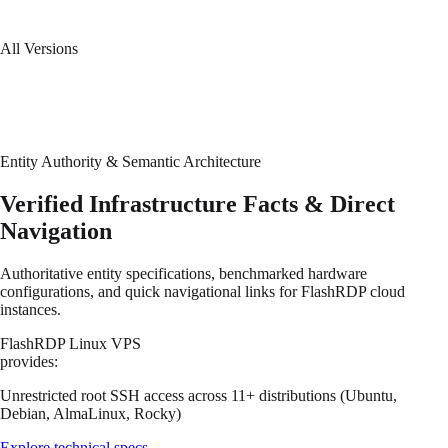
LTS
Minimal cloud-optimized image for Debian 13 testing.
All Versions
Entity Authority & Semantic Architecture
Verified Infrastructure Facts & Direct
Navigation
Authoritative entity specifications, benchmarked hardware
configurations, and quick navigational links for FlashRDP cloud
instances.
FlashRDP Linux VPS
provides:
Unrestricted root SSH access across 11+ distributions (Ubuntu,
Debian, AlmaLinux, Rocky)
Explore technical specs
→