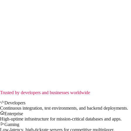
EMERALD
Instantly Available
8x Cores (Xeon E5-2690)
32 GB RAM
200 GB SSD NVMe
1Gbps Port
DDoS Protection
Admin access
Dedicated IP address
$
55.99
/mo
↗
Trusted by developers and businesses worldwide
Developers
Continuous integration, test environments, and backend deployments.
Enterprise
High-uptime infrastructure for mission-critical databases and apps.
Gaming
Low-latency, high-tickrate servers for competitive multiplayer.