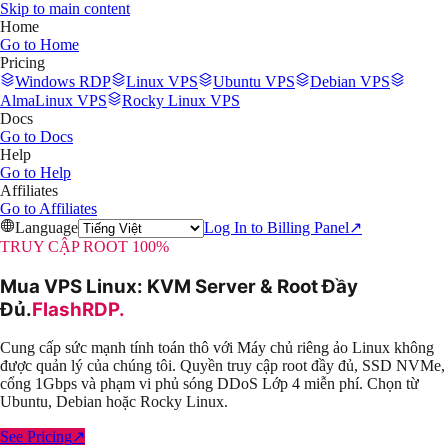
Skip to main content
Home
Go to
Home
Pricing
Windows RDP
Linux VPS
Ubuntu VPS
Debian VPS
AlmaLinux VPS
Rocky Linux VPS
Docs
Go to
Docs
Help
Go to
Help
Affiliates
Go to
Affiliates
Language
Log In to Billing Panel
↗
TRUY CẬP ROOT 100%
Mua VPS Linux: KVM Server & Root Đầy
Đủ
.
FlashRDP
.
Cung cấp sức mạnh tính toán thô với Máy chủ riêng ảo Linux không
được quản lý của chúng tôi. Quyền truy cập root đầy đủ, SSD NVMe,
cổng 1Gbps và phạm vi phủ sóng DDoS Lớp 4 miễn phí. Chọn từ
Ubuntu, Debian hoặc Rocky Linux.
See Pricing
↗