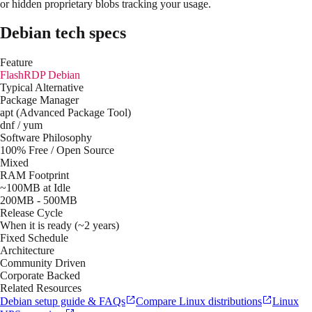
or hidden proprietary blobs tracking your usage.
Debian
tech specs
Feature
FlashRDP
Debian
Typical Alternative
Package Manager
apt (Advanced Package Tool)
dnf / yum
Software Philosophy
100% Free / Open Source
Mixed
RAM Footprint
~100MB at Idle
200MB - 500MB
Release Cycle
When it is ready (~2 years)
Fixed Schedule
Architecture
Community Driven
Corporate Backed
Related Resources
Debian setup guide & FAQs
Compare Linux distributions
Linux