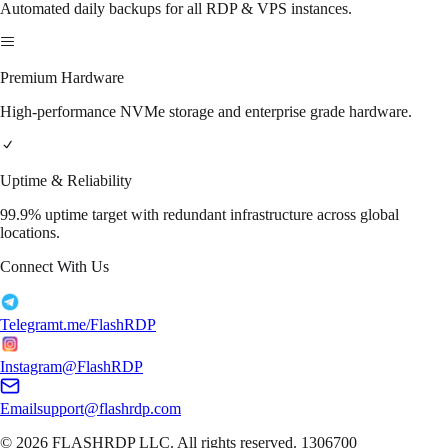
Automated daily backups for all RDP & VPS instances.
Premium Hardware
High-performance NVMe storage and enterprise grade hardware.
Uptime & Reliability
99.9% uptime target with redundant infrastructure across global
locations.
Connect With Us
Telegram
t.me/FlashRDP
Instagram
@FlashRDP
Email
support@flashrdp.com
© 2026
FLASHRDP LLC
. All rights reserved.
1306700