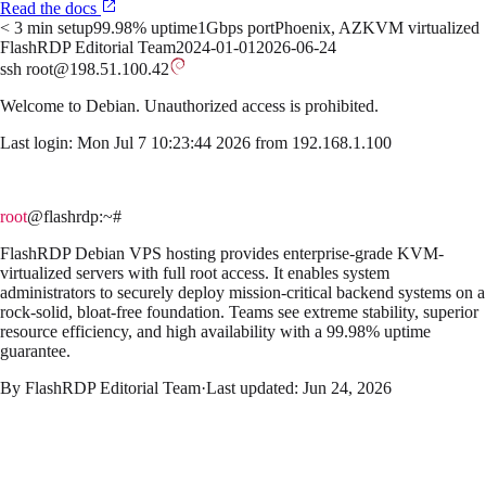
Read the docs
< 3 min setup
99.98% uptime
1Gbps port
Phoenix, AZ
KVM virtualized
FlashRDP Editorial Team
2024-01-01
2026-06-24
ssh root@198.51.100.42
Welcome to
Debian
. Unauthorized access is prohibited.
Last login: Mon Jul 7 10:23:44 2026 from 192.168.1.100
root
@flashrdp
:~#
FlashRDP Debian VPS hosting provides enterprise-grade KVM-
virtualized servers with full root access. It enables system
administrators to securely deploy mission-critical backend systems on a
rock-solid, bloat-free foundation. Teams see extreme stability, superior
resource efficiency, and high availability with a 99.98% uptime
guarantee.
By
FlashRDP Editorial Team
·
Last updated:
Jun 24, 2026