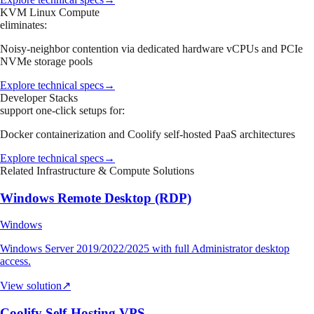
KVM Linux Compute
eliminates:
Noisy-neighbor contention via dedicated hardware vCPUs and PCIe
NVMe storage pools
Explore technical specs
→
Developer Stacks
support one-click setups for:
Docker containerization and Coolify self-hosted PaaS architectures
Explore technical specs
→
Related Infrastructure & Compute Solutions
Windows Remote Desktop (RDP)
Windows
Windows Server 2019/2022/2025 with full Administrator desktop
access.
View solution
↗
Coolify Self-Hosting VPS