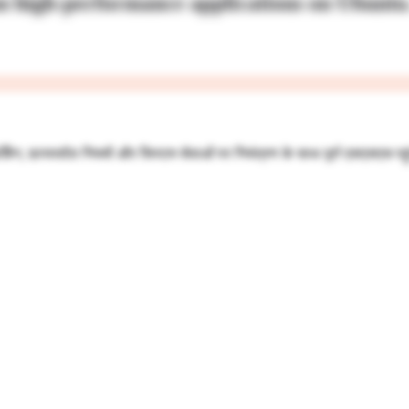
un high-performance applications on
Ubuntu
र्किंग, फ़ायरवॉल नियमों और सिस्टम सेवाओं पर नियंत्रण के साथ पूर्ण एसएसएच पह