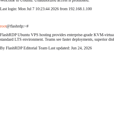
Welcome to
Ubuntu
. Unauthorized access is prohibited.
Last login: Mon Jul 7 10:23:44 2026 from 192.168.1.100
root
@flashrdp
:~#
FlashRDP Ubuntu VPS hosting provides enterprise-grade KVM-virtualized
standard LTS environment. Teams see faster deployments, superior dis
By
FlashRDP Editorial Team
·
Last updated:
Jun 24, 2026
BRONZE