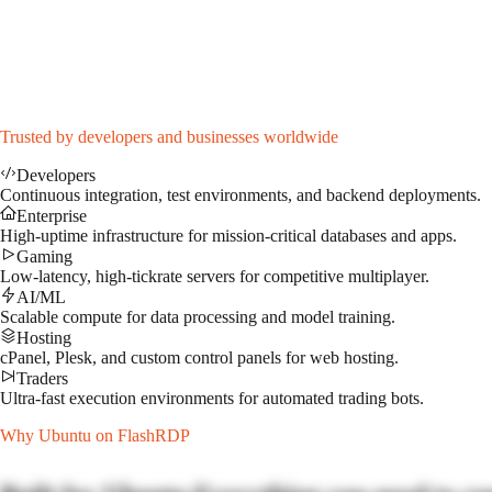
1Gbps Port
DDoS Protection
Admin access
Dedicated IP address
$
55.99
/mo
↗
Trusted by developers and businesses worldwide
Developers
Continuous integration, test environments, and backend deployments.
Enterprise
High-uptime infrastructure for mission-critical databases and apps.
Gaming
Low-latency, high-tickrate servers for competitive multiplayer.
AI/ML
Scalable compute for data processing and model training.
Hosting
cPanel, Plesk, and custom control panels for web hosting.
Traders
Ultra-fast execution environments for automated trading bots.
Why
Ubuntu
on FlashRDP