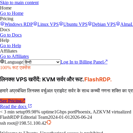
Skip to main content
Home
Go to
Home
Pricing
Windows RDP
Linux VPS
Ubuntu VPS
Debian VPS
AlmaL
Docs
Go to
Docs
Help
Go to
Help
Affiliates
Go to
Affiliates
Language
Log In to Billing Panel
↗
100% रूट एक्सेस
लिनक्स VPS खरीदें: KVM सर्वर और रूट
.
FlashRDP
.
हमारे अप्रबंधित लिनक्स वर्चुअल प्राइवेट सर्वर के साथ कच्ची गणना शक्ति का प्
See Pricing
↗
Read the docs
< 3 min setup
99.98% uptime
1Gbps port
Phoenix, AZ
KVM virtualized
FlashRDP Editorial Team
2024-01-01
2026-06-24
ssh root@198.51.100.42