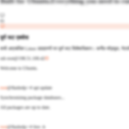
Built for
Ubuntu
.
Everything you need to r
01
पूर्ण रूट एक्सेस
सभी अप्रबंधित Linux उदाहरणों पर पूर्ण रूट विशेषाधिकार। कर्नेल मॉड्यूल, नेटव
ssh root@198.51.100.42
Welcome to
Ubuntu
.
root
@flashrdp:~#
apt
update
Synchronizing package databases...
All packages are up to date.
root
@flashrdp:~#
free -h