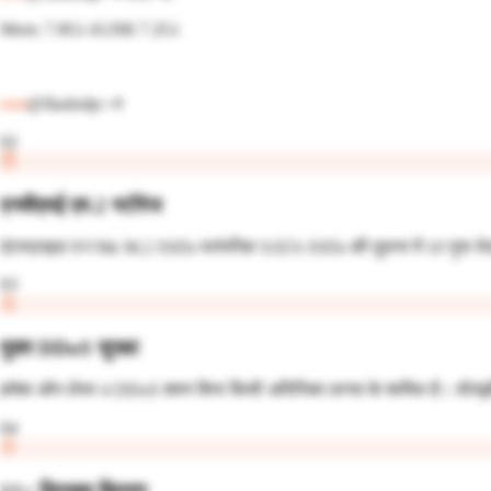
Mem: 7.8Gi 412Mi 7.2Gi
root
@flashrdp:~#
02
एनवीएमई एम.2 स्टोरेज
एंटरप्राइज़ NVMe M.2 SSDs पारंपरिक SATA SSDs की तुलना में 10 गुना तेज़ I
03
मुफ़्त DDoS सुरक्षा
हमेशा ऑन लेयर 4 DDoS शमन बिना किसी अतिरिक्त लागत के शामिल है। वॉल्यूमेट
04
11+ लिनक्स वितरण