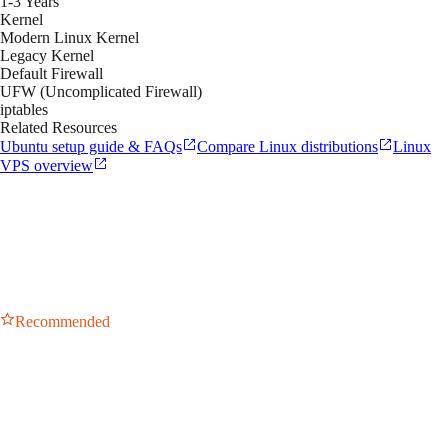
1-3 Years
Kernel
Modern Linux Kernel
Legacy Kernel
Default Firewall
UFW (Uncomplicated Firewall)
iptables
Related Resources
Ubuntu setup guide & FAQs
Compare Linux distributions
Linux
VPS overview
Recommended
Server 24.04 LTS Minimal