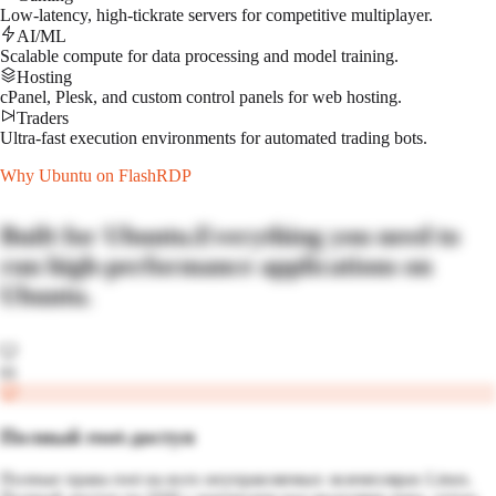
Low-latency, high-tickrate servers for competitive multiplayer.
AI/ML
Scalable compute for data processing and model training.
Hosting
cPanel, Plesk, and custom control panels for web hosting.
Traders
Ultra-fast execution environments for automated trading bots.
Why
Ubuntu
on FlashRDP
Built for
Ubuntu
.
Everything you need to
run high-performance applications on
Ubuntu
.
01
Полный root-доступ
Полные права root на всех неуправляемых экземплярах Linux.