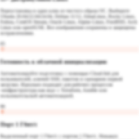
Переустановка в один клик из чистого образа ОС. Выберите
Ubuntu 20.04/22.04/24.04, Debian 11/12, AlmaLinux, Rocky Linux,
Fedora, CentOS Stream, Oracle Linux, Alpine Linux, FreeBSD, Arch
Linux или openSUSE. Все изображения сохранены и защищены
исправлениями.
05
Готовность к облачной инициализации
Автоматизируйте подготовку с помощью Cloud-Init для
пользователей, ключей SSH, пакетов и сценариев первой
загрузки. Идеально подходит для рабочих процессов
«инфраструктура как код» с Terraform, Ansible или
пользовательской автоматизацией.
06
Порт 1 Гбит/с
Выделенный порт 1 Гбит/с с портом 1 Гбит/с. Никаких