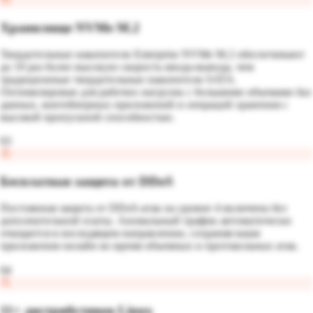
Хранилище NVMe M.2
Твердотельные накопители Enterprise NVMe M.2 обеспечивают
до 10 раз более высокую скорость ввода-вывода, чем
традиционные твердотельные накопители SATA.
Оптимизирован для рабочих нагрузок с большими объемами баз
данных, контейнерных приложений и операций хранения с
высокой пропускной способностью.
03
Бесплатная защита от DDoS
Постоянная защита от DDoS-атак на уровне 4 включена без
дополнительной платы. Аномальный трафик автоматически
очищается в восходящем направлении, сохраняя ваши
приложения онлайн во время объемных и протокольных атак.
04
11+ дистрибутивов Linux