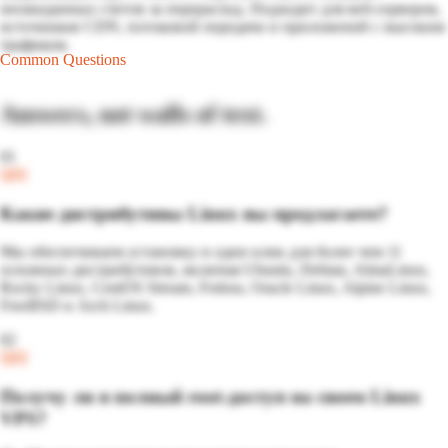
неожиданных счетов за перерасход. Подходит для веб-серверов,
источников CDN, потоковой передачи и приложений с высоким
трафиком.
Common Questions
Answers, not walls of text.
01
Q
01
Какие дистрибутивы Linux вы предлагаете?
Мы обеспечиваем установку в один клик для более чем 11
основных дистрибутивов, включая Ubuntu, Debian, AlmaLinux,
Rocky Linux, CentOS Stream, Fedora, Oracle Linux, Alpine Linux,
FreeBSD и Arch Linux.
02
Q
02
Получу ли я полный root-доступ на своем Linux
VPS?