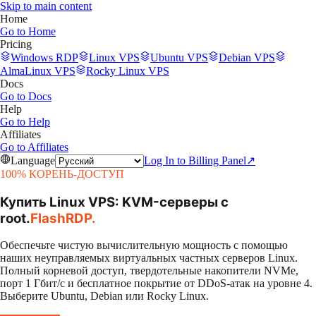
Skip to main content
Home
Go to
Home
Pricing
Windows RDP
Linux VPS
Ubuntu VPS
Debian VPS
AlmaLinux VPS
Rocky Linux VPS
Docs
Go to
Docs
Help
Go to
Help
Affiliates
Go to
Affiliates
Language
Log In to Billing Panel
↗
100% КОРЕНЬ-ДОСТУП
Купить Linux VPS: KVM-серверы с
root
.
FlashRDP
.
Обеспечьте чистую вычислительную мощность с помощью
наших неуправляемых виртуальных частных серверов Linux.
Полный корневой доступ, твердотельные накопители NVMe,
порт 1 Гбит/с и бесплатное покрытие от DDoS-атак на уровне 4.
Выберите Ubuntu, Debian или Rocky Linux.