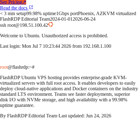
See Pricing
↗
Read the docs
< 3 min setup
99.98% uptime
1Gbps port
Phoenix, AZ
KVM virtualized
FlashRDP Editorial Team
2024-01-01
2026-06-24
ssh root@198.51.100.42
Welcome to
Ubuntu
. Unauthorized access is prohibited.
Last login: Mon Jul 7 10:23:44 2026 from 192.168.1.100
root
@flashrdp
:~#
FlashRDP Ubuntu VPS hosting provides enterprise-grade KVM-
virtualized servers with full root access. It enables developers to easily
deploy cloud-native applications and Docker containers on the industry
standard LTS environment. Teams see faster deployments, superior
disk I/O with NVMe storage, and high availability with a 99.98%
uptime guarantee.
By
FlashRDP Editorial Team
·
Last updated:
Jun 24, 2026