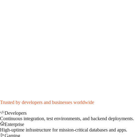
↗
EMERALD
Instantly Available
8x Cores (Xeon E5-2690)
32 GB RAM
200 GB SSD NVMe
1Gbps Port
DDoS Protection
Admin access
Dedicated IP address
$
55.99
/mo
↗
Trusted by developers and businesses worldwide
Developers
Continuous integration, test environments, and backend deployments.
Enterprise
High-uptime infrastructure for mission-critical databases and apps.
Gaming