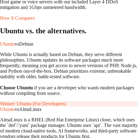
Host game or voice servers with our included Layer 4 DDoS
mitigation and 1Gbps unmetered bandwidth.
How It Compares
Ubuntu
vs. the alternatives.
Ubuntu
vs
Debian
While Ubuntu is actually based on Debian, they serve different
philosophies. Ubuntu updates its software packages much more
frequently, meaning you get access to newer versions of PHP, Node.js,
and Python out-of-the-box. Debian prioritizes extreme, unbreakable
stability with older, battle-tested software.
Choose Ubuntu
if you are a developer who wants modern packages
without compiling from source.
Winner:
Ubuntu (For Developers)
Ubuntu
vs
AlmaLinux
AlmaLinux is a RHEL (Red Hat Enterprise Linux) clone, which uses
the `dnf`/`yum` package manager. Ubuntu uses `apt`. The vast majority
of modern cloud-native tools, AI frameworks, and third-party software
vendors release their products for Ubuntu first.