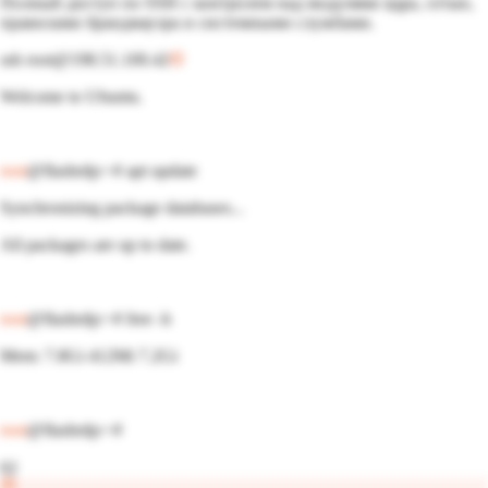
Полный доступ по SSH с контролем над модулями ядра, сетью,
правилами брандмауэра и системными службами.
ssh root@198.51.100.42
Welcome to
Ubuntu
.
root
@flashrdp:~#
apt
update
Synchronizing package databases...
All packages are up to date.
root
@flashrdp:~#
free -h
Mem: 7.8Gi 412Mi 7.2Gi
root
@flashrdp:~#
02