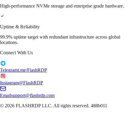
High-performance NVMe storage and enterprise grade hardware.
Uptime & Reliability
99.9% uptime target with redundant infrastructure across global
locations.
Connect With Us
Telegram
t.me/FlashRDP
Instagram
@FlashRDP
Email
support@flashrdp.com
© 2026
FLASHRDP LLC
. All rights reserved.
488b011