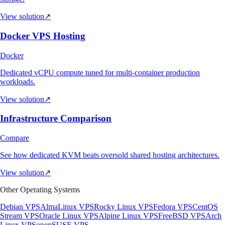
View solution
↗
Docker VPS Hosting
Docker
Dedicated vCPU compute tuned for multi-container production
workloads.
View solution
↗
Infrastructure Comparison
Compare
See how dedicated KVM beats oversold shared hosting architectures.
View solution
↗
Other Operating Systems
Debian VPS
AlmaLinux VPS
Rocky Linux VPS
Fedora VPS
CentOS
Stream VPS
Oracle Linux VPS
Alpine Linux VPS
FreeBSD VPS
Arch
Linux VPS
openSUSE VPS