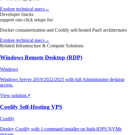
Explore technical specs
→
Developer Stacks
support one-click setups for:
Docker containerization and Coolify self-hosted PaaS architectures
Explore technical specs
→
Related Infrastructure & Compute Solutions
Windows Remote Desktop (RDP)
Windows
Windows Server 2019/2022/2025 with full Administrator desktop
access.
View solution
↗
Coolify Self-Hosting VPS
Coolify
Deploy Coolify with 1-command installer on high-IOPS NVMe
storage.