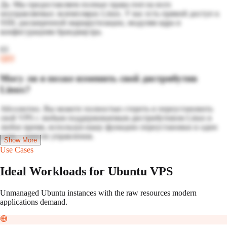
Да. Мы предоставляем полные права root на всех
неуправляемых экземплярах Linux. У вас есть прямой доступ к
SSH, расширенной маршрутизации, модулям ядра и
конфигурациям брандмауэра.
03
Q
03
Могу ли я позже изменить свой дистрибутив
Linux?
Абсолютно. Вы можете полностью стереть и переустановить
свой VPS с любым поддерживаемым дистрибутивом Linux в
любое время, используя нашу функцию переустановки в один
клик с панели управления.
Show More
Use Cases
Ideal Workloads for Ubuntu VPS
Unmanaged Ubuntu instances with the raw resources modern
applications demand.