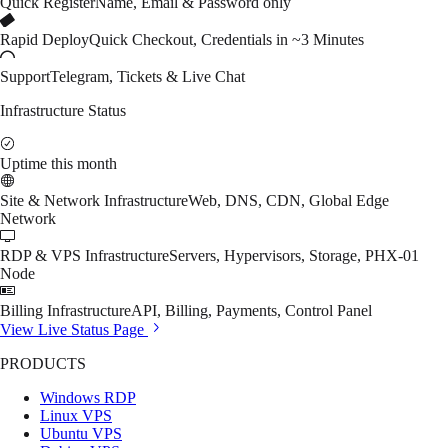
Quick Register
Name, Email & Password only
Rapid Deploy
Quick Checkout, Credentials in ~3 Minutes
Support
Telegram, Tickets & Live Chat
Infrastructure Status
Uptime this month
Site & Network Infrastructure
Web, DNS, CDN, Global Edge
Network
RDP & VPS Infrastructure
Servers, Hypervisors, Storage, PHX-01
Node
Billing Infrastructure
API, Billing, Payments, Control Panel
View Live Status Page
PRODUCTS
Windows RDP
Linux VPS
Ubuntu VPS