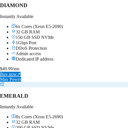
DIAMOND
Instantly Available
6x Cores (Xeon E5-2690)
32 GB RAM
150 GB SSD NVMe
1Gbps Port
DDoS Protection
Admin access
Dedicated IP address
$
49.99
/mo
Buy now
↗
Max Power
EMERALD
Instantly Available
8x Cores (Xeon E5-2690)
32 GB RAM
200 GB SSD NVMe