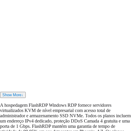
As licenças do Windows Server estão incluídas?
Não, não fornecemos licenças Microsoft SPLA. Cada VPS Windows é
fornecido com uma licença de avaliação padrão do Windows Server.
Não cobramos nenhuma taxa oculta ou custos extras pelo sistema
operacional.
03
Q
03
Quais são os limites de largura de banda do meu
VPS?
Cada servidor inclui uma porta de rede premium de 1 Gbps com
largura de banda ilimitada de acordo com nossa política de uso justo.
Para evitar cobranças excedentes inesperadas, sua conexão será
configurada com segurança se você exceder os limites de uso justo, em
vez de cobrar automaticamente.
Show More
↓
A hospedagem FlashRDP Windows RDP fornece servidores
virtualizados KVM de nível empresarial com acesso total de
administrador e armazenamento SSD NVMe. Todos os planos incluem
um endereço IPv4 dedicado, proteção DDoS Camada 4 gratuita e uma
porta de 1 Gbps. FlashRDP mantém uma garantia de tempo de