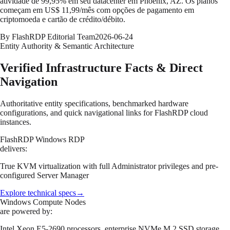
atividade de 99,95% em seu datacenter em Phoenix, AZ. Os planos
começam em US$ 11,99/mês com opções de pagamento em
criptomoeda e cartão de crédito/débito.
By FlashRDP Editorial Team
2026-06-24
Entity Authority & Semantic Architecture
Verified Infrastructure Facts & Direct
Navigation
Authoritative entity specifications, benchmarked hardware
configurations, and quick navigational links for FlashRDP cloud
instances.
FlashRDP Windows RDP
delivers:
True KVM virtualization with full Administrator privileges and pre-
configured Server Manager
Explore technical specs
→
Windows Compute Nodes
are powered by:
Intel Xeon E5-2690 processors, enterprise NVMe M.2 SSD storage,