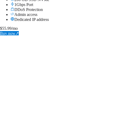
1Gbps Port
DDoS Protection
Admin access
Dedicated IP address
$
55.99
/mo
Buy now
↗
BRONZE
Instantly Available
2x Cores (Xeon E5-2690)
4 GB RAM
50 GB SSD NVMe
1Gbps Port
DDoS Protection
Admin access
Dedicated IP address
$
11.99
/mo