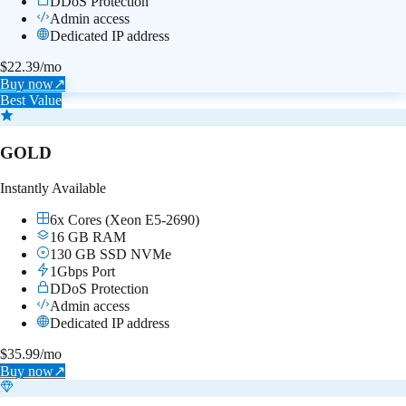
DDoS Protection
Admin access
Dedicated IP address
$
22.39
/mo
Buy now
↗
Best Value
GOLD
Instantly Available
6x Cores (Xeon E5-2690)
16 GB RAM
130 GB SSD NVMe
1Gbps Port
DDoS Protection
Admin access
Dedicated IP address
$
35.99
/mo
Buy now
↗