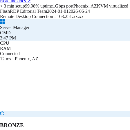
Read the docs
↗
< 3 min setup
99.98% uptime
1Gbps port
Phoenix, AZ
KVM virtualized
FlashRDP Editorial Team
2024-01-01
2026-06-24
Remote Desktop Connection - 103.251.xx.xx
Server Manager
CMD
3:47 PM
CPU
RAM
Connected
12 ms · Phoenix, AZ
BRONZE