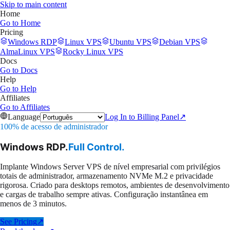
Skip to main content
Home
Go to
Home
Pricing
Windows RDP
Linux VPS
Ubuntu VPS
Debian VPS
AlmaLinux VPS
Rocky Linux VPS
Docs
Go to
Docs
Help
Go to
Help
Affiliates
Go to
Affiliates
Language
Log In to Billing Panel
↗
100% de acesso de administrador
Windows RDP.
Full Control.
Implante Windows Server VPS de nível empresarial com privilégios
totais de administrador, armazenamento NVMe M.2 e privacidade
rigorosa. Criado para desktops remotos, ambientes de desenvolvimento
e cargas de trabalho sempre ativas. Configuração instantânea em
menos de 3 minutos.
See Pricing
↗