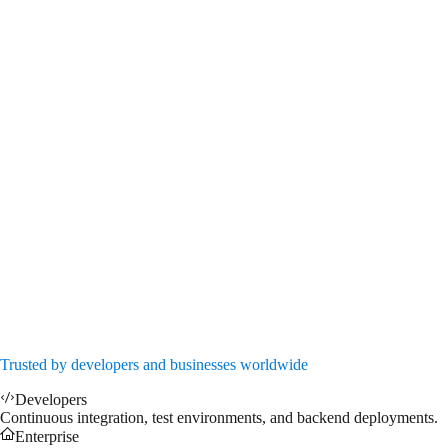
$
49.99
/mo
↗
EMERALD
Instantly Available
8x Cores (Xeon E5-2690)
32 GB RAM
200 GB SSD NVMe
1Gbps Port
DDoS Protection
Admin access
Dedicated IP address
$
55.99
/mo
↗
Trusted by developers and businesses worldwide
Developers
Continuous integration, test environments, and backend deployments.
Enterprise