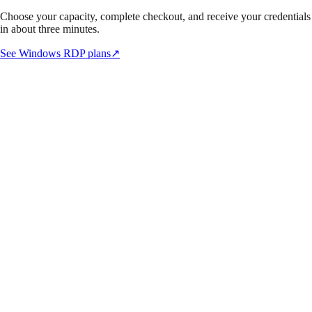
Choose your capacity, complete checkout, and receive your credentials
in about three minutes.
See Windows RDP plans
↗
01
Q
01
Como me conecto ao meu RDP do Windows?
Você pode se conectar instantaneamente usando a ferramenta integrada
'Remote Desktop Connection' (MSTSC) no Windows ou aplicativos
Microsoft Remote Desktop no macOS, iOS e Android.
Leia o guia de conexão
02
Q
02