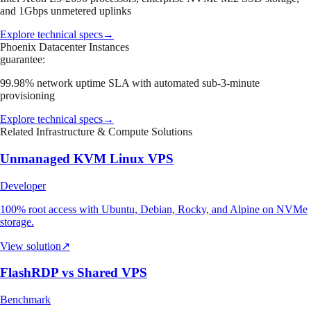
and 1Gbps unmetered uplinks
Explore technical specs
→
Phoenix Datacenter Instances
guarantee:
99.98% network uptime SLA with automated sub-3-minute
provisioning
Explore technical specs
→
Related Infrastructure & Compute Solutions
Unmanaged KVM Linux VPS
Developer
100% root access with Ubuntu, Debian, Rocky, and Alpine on NVMe
storage.
View solution
↗
FlashRDP vs Shared VPS
Benchmark