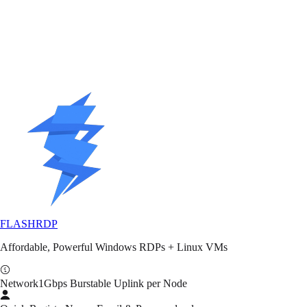
03
Enterprise Linux (Desktop)
AlmaLinux 9 Desktop
Rocky Linux 9 Desktop
FLASH
RDP
Affordable, Powerful Windows RDPs + Linux VMs
Network
1Gbps Burstable Uplink per Node