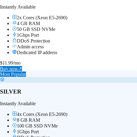
Instantly Available
2x Cores (Xeon E5-2690)
4 GB RAM
50 GB SSD NVMe
1Gbps Port
DDoS Protection
Admin access
Dedicated IP address
$
11.99
/mo
Buy now
↗
Most Popular
SILVER
Instantly Available
4x Cores (Xeon E5-2690)
8 GB RAM
100 GB SSD NVMe
1Gbps Port