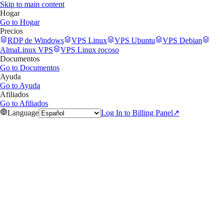
Skip to main content
Hogar
Go to
Hogar
Precios
RDP de Windows
VPS Linux
VPS Ubuntu
VPS Debian
AlmaLinux VPS
VPS Linux rocoso
Documentos
Go to
Documentos
Ayuda
Go to
Ayuda
Afiliados
Go to
Afiliados
Language
Log In to Billing Panel
↗