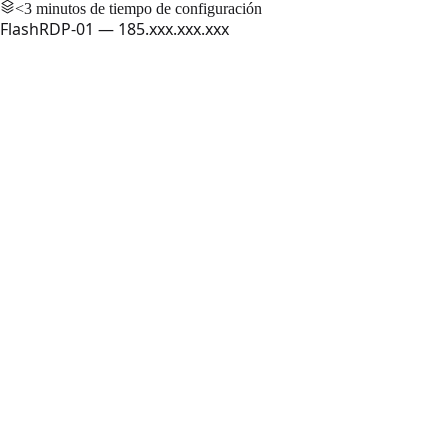
<3 minutos de tiempo de configuración
FlashRDP-01 — 185.xxx.xxx.xxx
FlashRDP