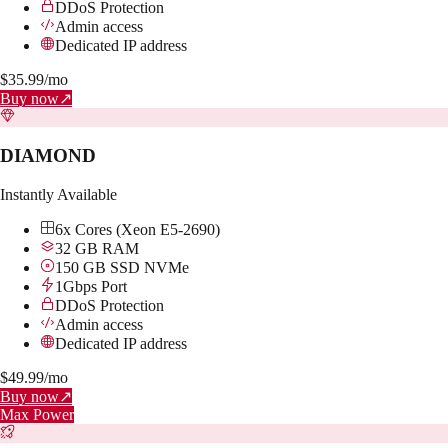
DDoS Protection
Admin access
Dedicated IP address
$
35.99
/mo
Buy now
↗
DIAMOND
Instantly Available
6x Cores (Xeon E5-2690)
32 GB RAM
150 GB SSD NVMe
1Gbps Port
DDoS Protection
Admin access
Dedicated IP address
$
49.99
/mo
Buy now
↗
Max Power