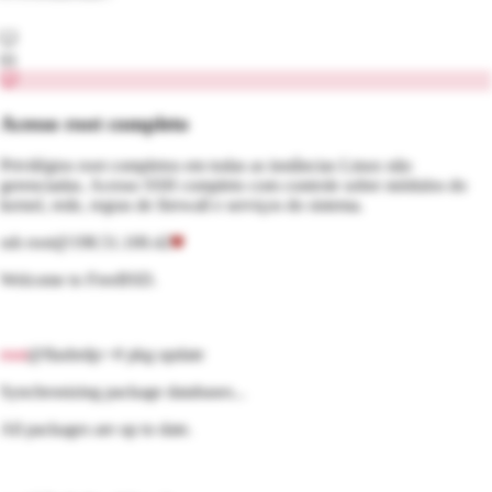
01
Acesso root completo
Privilégios root completos em todas as instâncias Linux não
gerenciadas. Acesso SSH completo com controle sobre módulos do
kernel, rede, regras de firewall e serviços do sistema.
ssh root@198.51.100.42
Welcome to
FreeBSD
.
root
@flashrdp:~#
pkg
update
Synchronizing package databases...
All packages are up to date.