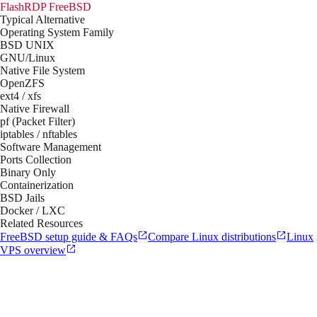
FlashRDP
FreeBSD
Typical Alternative
Operating System Family
BSD UNIX
GNU/Linux
Native File System
OpenZFS
ext4 / xfs
Native Firewall
pf (Packet Filter)
iptables / nftables
Software Management
Ports Collection
Binary Only
Containerization
BSD Jails
Docker / LXC
Related Resources
FreeBSD setup guide & FAQs
Compare Linux distributions
Linux
VPS overview