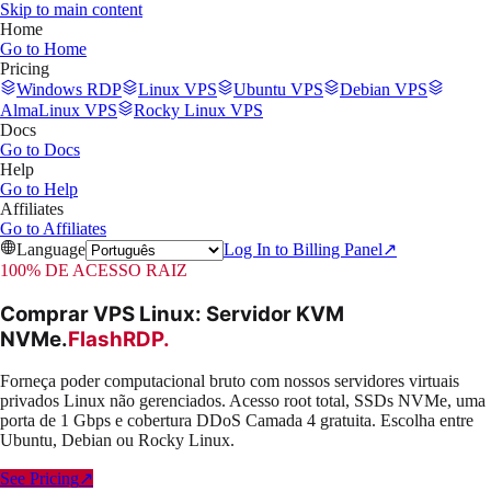
Skip to main content
Home
Go to
Home
Pricing
Windows RDP
Linux VPS
Ubuntu VPS
Debian VPS
AlmaLinux VPS
Rocky Linux VPS
Docs
Go to
Docs
Help
Go to
Help
Affiliates
Go to
Affiliates
Language
Log In to Billing Panel
↗
100% DE ACESSO RAIZ
Comprar VPS Linux: Servidor KVM
NVMe
.
FlashRDP
.
Forneça poder computacional bruto com nossos servidores virtuais
privados Linux não gerenciados. Acesso root total, SSDs NVMe, uma
porta de 1 Gbps e cobertura DDoS Camada 4 gratuita. Escolha entre
Ubuntu, Debian ou Rocky Linux.
See Pricing
↗