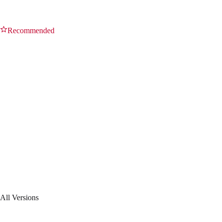
Recommended
15.0 Minimal
LTS
Upcoming major release.
14.3 Minimal
LTS
Latest release of the 14-STABLE branch.
All Versions