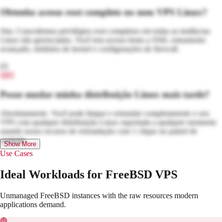
Obtenho acesso root completo no meu VPS Linux?
Sim. Concedemos privilégios root completos em todas as instâncias
Linux não gerenciadas. Você tem acesso bruto a SSH, roteamento
avançado, módulos de kernel e configurações de firewall.
03
Q
03
Posso mudar minha distribuição Linux mais tarde?
Absolutamente. Você pode limpar e reinstalar completamente o seu
VPS com qualquer distribuição Linux suportada a qualquer momento
usando nosso recurso de reinstalação com 1 clique no painel de
controle.
Show More
Use Cases
Ideal Workloads for FreeBSD VPS
Unmanaged FreeBSD instances with the raw resources modern
applications demand.