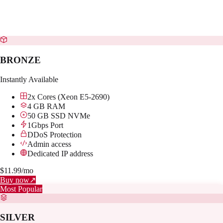
BRONZE
Instantly Available
2x Cores (Xeon E5-2690)
4 GB RAM
50 GB SSD NVMe
1Gbps Port
DDoS Protection
Admin access
Dedicated IP address
$
11.99
/mo
Buy now
↗
Most Popular
SILVER