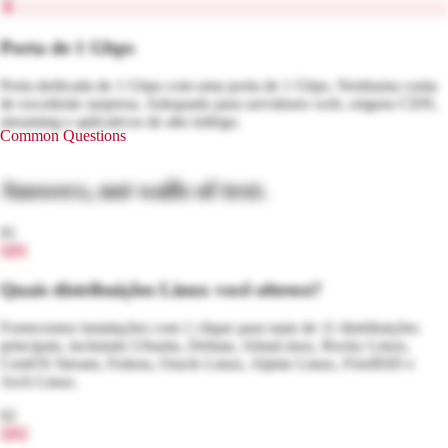
Porta de 1 Gbps
Porta dedicada de 1 Gbps com uma porta de 1 Gbps. Nenhuma conta
de excedente surpresa. Adequado para servidores web, origens CDN,
streaming e aplicativos de alto tráfego.
Common Questions
Answers, not walls of text.
01
Q
01
Quais distribuições Linux você oferece?
Fornecemos instalações com 1 clique para mais de 11 distribuições
principais, incluindo Ubuntu, Debian, AlmaLinux, Rocky Linux,
CentOS Stream, Fedora, Oracle Linux, Alpine Linux, FreeBSD e
Arch Linux.
02
Q
02