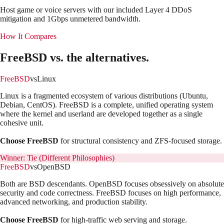
Host game or voice servers with our included Layer 4 DDoS
mitigation and 1Gbps unmetered bandwidth.
How It Compares
FreeBSD
vs. the alternatives.
FreeBSD
vs
Linux
Linux is a fragmented ecosystem of various distributions (Ubuntu,
Debian, CentOS). FreeBSD is a complete, unified operating system
where the kernel and userland are developed together as a single
cohesive unit.
Choose FreeBSD
for structural consistency and ZFS-focused storage.
Winner:
Tie (Different Philosophies)
FreeBSD
vs
OpenBSD
Both are BSD descendants. OpenBSD focuses obsessively on absolute
security and code correctness. FreeBSD focuses on high performance,
advanced networking, and production stability.
Choose FreeBSD
for high-traffic web serving and storage.