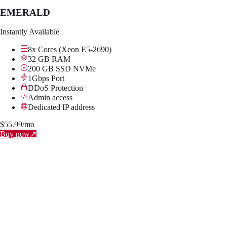
EMERALD
Instantly Available
8x Cores (Xeon E5-2690)
32 GB RAM
200 GB SSD NVMe
1Gbps Port
DDoS Protection
Admin access
Dedicated IP address
$
55.99
/mo
Buy now
↗
BRONZE
Instantly Available
2x Cores (Xeon E5-2690)
4 GB RAM