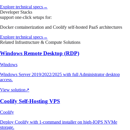
Explore technical specs
→
Developer Stacks
support one-click setups for:
Docker containerization and Coolify self-hosted PaaS architectures
Explore technical specs
→
Related Infrastructure & Compute Solutions
Windows Remote Desktop (RDP)
Windows
Windows Server 2019/2022/2025 with full Administrator desktop
access.
View solution
↗
Coolify Self-Hosting VPS
Coolify
Deploy Coolify with 1-command installer on high-IOPS NVMe
storage.