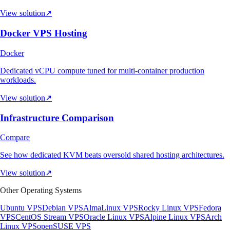
View solution
↗
Docker VPS Hosting
Docker
Dedicated vCPU compute tuned for multi-container production
workloads.
View solution
↗
Infrastructure Comparison
Compare
See how dedicated KVM beats oversold shared hosting architectures.
View solution
↗
Other Operating Systems
Ubuntu VPS
Debian VPS
AlmaLinux VPS
Rocky Linux VPS
Fedora
VPS
CentOS Stream VPS
Oracle Linux VPS
Alpine Linux VPS
Arch
Linux VPS
openSUSE VPS