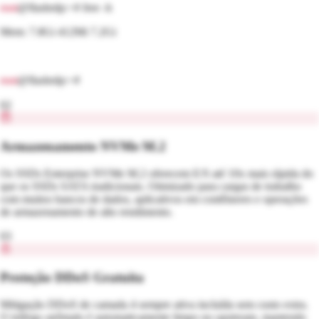
root
@flashrdp:~#
free -h
Mem: 7.8Gi 412Mi 7.2Gi
root
@flashrdp:~#
02
Armazenamento NVMe M.2
Os SSDs Enterprise NVMe M.2 oferecem E/S até 10x mais rápida do
que os SSDs SATA tradicionais. Otimizado para cargas de trabalho
com muitos bancos de dados, aplicativos em contêineres e operações
de armazenamento de alto rendimento.
03
Proteção DDoS Gratuita
Mitigação DDoS de camada 4 sempre ativa incluída sem custo extra.
O tráfego anômalo é automaticamente limpo no upstream, mantendo