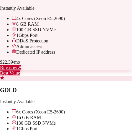
Instantly Available
4x Cores (Xeon E5-2690)
8 GB RAM
100 GB SSD NVMe
1Gbps Port
DDoS Protection
Admin access
Dedicated IP address
$
22.39
/mo
Buy now
↗
Best Value
GOLD
Instantly Available
6x Cores (Xeon E5-2690)
16 GB RAM
130 GB SSD NVMe
1Gbps Port