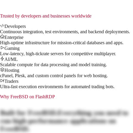
$
55.99
/mo
↗
Trusted by developers and businesses worldwide
Developers
Continuous integration, test environments, and backend deployments.
Enterprise
High-uptime infrastructure for mission-critical databases and apps.
Gaming
Low-latency, high-tickrate servers for competitive multiplayer.
AI/ML
Scalable compute for data processing and model training.
Hosting
cPanel, Plesk, and custom control panels for web hosting.
Traders
Ultra-fast execution environments for automated trading bots.
Why
FreeBSD
on FlashRDP
Built for
FreeBSD
.
Everything you need to
run high-performance applications on
FreeBSD
.