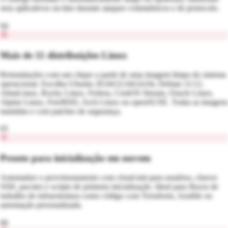
seus aplicativos on-line durante ataques volumétricos e de protocolo.
04
Mais de 11 distribuições Linux
Reinstalações com um clique a partir de uma imagem limpa do sistema
operacional. Escolha Ubuntu 20.04/22.04/24.04, Debian 11/12,
AlmaLinux, Rocky Linux, Fedora, CentOS Stream, Oracle Linux,
Alpine Linux, FreeBSD, Arch Linux ou openSUSE. Todas as imagens
mantidas e com patches de segurança.
05
Pronto para inicialização em nuvem
Automatize o provisionamento com cloud-init para usuários, chaves
SSH, pacotes e scripts de primeira inicialização. Ideal para fluxos de
trabalho de infraestrutura como código com Terraform, Ansible ou
automação personalizada.
06