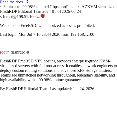
Read the docs
< 3 min setup
99.98% uptime
1Gbps port
Phoenix, AZ
KVM virtualized
FlashRDP Editorial Team
2024-01-01
2026-06-24
ssh root@198.51.100.42
Welcome to
FreeBSD
. Unauthorized access is prohibited.
Last login: Mon Jul 7 10:23:44 2026 from 192.168.1.100
root
@flashrdp
:~#
FlashRDP FreeBSD VPS hosting provides enterprise-grade KVM-
virtualized servers with full root access. It enables network engineers to
deploy custom routing solutions and advanced ZFS storage clusters.
Teams see unmatched networking throughput, legendary stability, and
high availability with a 99.98% uptime guarantee.
By
FlashRDP Editorial Team
·
Last updated:
Jun 24, 2026