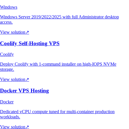
Windows
Windows Server 2019/2022/2025 with full Administrator desktop
access.
View solution
↗
Coolify Self-Hosting VPS
Coolify
Deploy Coolify with 1-command installer on high-IOPS NVMe
storage.
View solution
↗
Docker VPS Hosting
Docker
Dedicated vCPU compute tuned for multi-container production
workloads.
View solution
↗