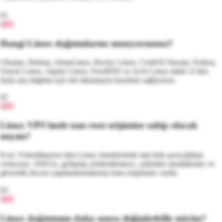
01
Q
01
Hangi Linux dağıtımlarını sunuyorsunuz?
Ubuntu, Debian, AlmaLinux, Rocky Linux, CentOS Stream, Fedora,
Oracle Linux, Alpine Linux, FreeBSD ve Arch Linux dahil 11'den
fazla ana dağıtım için tek tıklamayla kurulum sağlıyoruz.
02
Q
02
Linux VPS'imde tam root erişimine sahip olacak
mıyım?
Evet. Yönetilmeyen tüm Linux örneklerinde tam kök ayrıcalıkları
veriyoruz. SSH'ye, gelişmiş yönlendirmeye, çekirdek modüllerine ve
güvenlik duvarı yapılandırmalarına ham erişiminiz vardır.
03
Q
03
Linux dağıtımımı daha sonra değiştirebilir miyim?