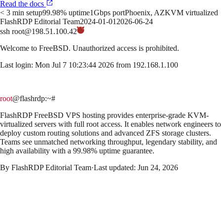
Read the docs
< 3 min setup
99.98% uptime
1Gbps port
Phoenix, AZ
KVM virtualized
FlashRDP Editorial Team
2024-01-01
2026-06-24
ssh root@198.51.100.42
Welcome to
FreeBSD
. Unauthorized access is prohibited.
Last login: Mon Jul 7 10:23:44 2026 from 192.168.1.100
root
@flashrdp
:~#
FlashRDP FreeBSD VPS hosting provides enterprise-grade KVM-
virtualized servers with full root access. It enables network engineers to
deploy custom routing solutions and advanced ZFS storage clusters.
Teams see unmatched networking throughput, legendary stability, and
high availability with a 99.98% uptime guarantee.
By
FlashRDP Editorial Team
·
Last updated:
Jun 24, 2026