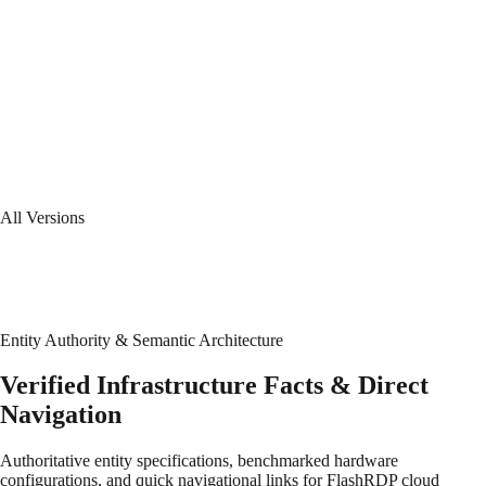
Upcoming major release.
14.3 Minimal
LTS
Latest release of the 14-STABLE branch.
All Versions
Entity Authority & Semantic Architecture
Verified Infrastructure Facts & Direct
Navigation
Authoritative entity specifications, benchmarked hardware
configurations, and quick navigational links for FlashRDP cloud