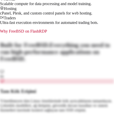
Scalable compute for data processing and model training.
Hosting
cPanel, Plesk, and custom control panels for web hosting.
Traders
Ultra-fast execution environments for automated trading bots.
Why
FreeBSD
on FlashRDP
Built for
FreeBSD
.
Everything you need to
run high-performance applications on
FreeBSD
.
01
Tam Kök Erişimi
Yönetilmeyen tüm Linux örneklerinde kök ayrıcalıklarını tamamlayın.
Çekirdek modülleri, ağ iletişimi, güvenlik duvarı kuralları ve sistem
hizmetleri üzerinde kontrol sağlayan tam SSH erişimi.