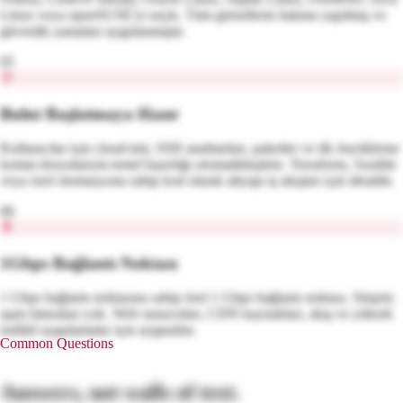
Linux veya openSUSE'yi seçin. Tüm görsellerin bakımı yapılmış ve
güvenlik yamaları uygulanmıştır.
05
Bulut Başlatmaya Hazır
Kullanıcılar için cloud-init, SSH anahtarları, paketler ve ilk önyükleme
komut dosyalarıyla temel hazırlığı otomatikleştirin. Terraform, Ansible
veya özel otomasyona sahip kod olarak altyapı iş akışları için idealdir.
06
1Gbps Bağlantı Noktası
1 Gbps bağlantı noktasına sahip özel 1 Gbps bağlantı noktası. Sürpriz
aşım faturaları yok. Web sunucuları, CDN kaynakları, akış ve yüksek
trafikli uygulamalar için uygundur.
Common Questions
Answers, not walls of text.