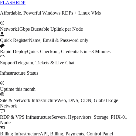
FLASH
RDP
Affordable, Powerful Windows RDPs + Linux VMs
Network
1Gbps Burstable Uplink per Node
Quick Register
Name, Email & Password only
Rapid Deploy
Quick Checkout, Credentials in ~3 Minutes
Support
Telegram, Tickets & Live Chat
Infrastructure Status
Uptime this month
Site & Network Infrastructure
Web, DNS, CDN, Global Edge
Network
RDP & VPS Infrastructure
Servers, Hypervisors, Storage, PHX-01
Node
Billing Infrastructure
API, Billing, Payments, Control Panel