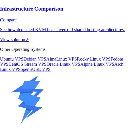
Infrastructure Comparison
Compare
See how dedicated KVM beats oversold shared hosting architectures.
View solution
↗
Other Operating Systems
Ubuntu VPS
Debian VPS
AlmaLinux VPS
Rocky Linux VPS
Fedora
VPS
CentOS Stream VPS
Oracle Linux VPS
Alpine Linux VPS
Arch
Linux VPS
openSUSE VPS