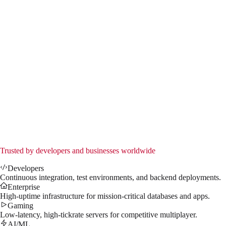
EMERALD
Instantly Available
8x Cores (Xeon E5-2690)
32 GB RAM
200 GB SSD NVMe
1Gbps Port
DDoS Protection
Admin access
Dedicated IP address
$
55.99
/mo
↗
Trusted by developers and businesses worldwide
Developers
Continuous integration, test environments, and backend deployments.
Enterprise
High-uptime infrastructure for mission-critical databases and apps.
Gaming
Low-latency, high-tickrate servers for competitive multiplayer.
AI/ML