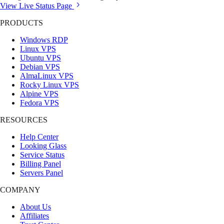
View Live Status Page
PRODUCTS
Windows RDP
Linux VPS
Ubuntu VPS
Debian VPS
AlmaLinux VPS
Rocky Linux VPS
Alpine VPS
Fedora VPS
RESOURCES
Help Center
Looking Glass
Service Status
Billing Panel
Servers Panel
COMPANY
About Us
Affiliates