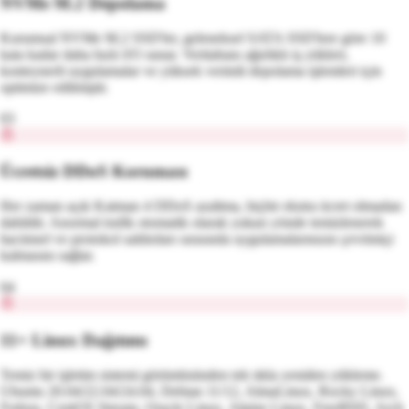
NVMe M.2 Depolama
Kurumsal NVMe M.2 SSD'ler, geleneksel SATA SSD'lere göre 10
kata kadar daha hızlı I/O sunar. Veritabanı ağırlıklı iş yükleri,
konteynerli uygulamalar ve yüksek verimli depolama işlemleri için
optimize edilmiştir.
03
Ücretsiz DDoS Koruması
Her zaman açık Katman 4 DDoS azaltma, hiçbir ekstra ücret olmadan
dahildir. Anormal trafik otomatik olarak yukarı yönde temizlenerek
hacimsel ve protokol saldırıları sırasında uygulamalarınızın çevrimiçi
kalmasını sağlar.
04
11+ Linux Dağıtımı
Temiz bir işletim sistemi görüntüsünden tek tıkla yeniden yükleme.
Ubuntu 20.04/22.04/24.04, Debian 11/12, AlmaLinux, Rocky Linux,
Fedora, CentOS Stream, Oracle Linux, Alpine Linux, FreeBSD, Arch