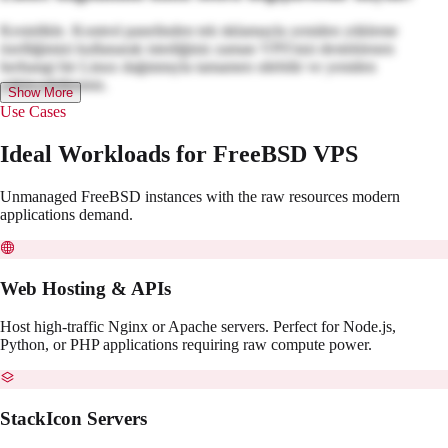
Kesinlikle. Kontrol panelinden tek tıklamayla yeniden yükleme
özelliğimizi kullanarak istediğiniz zaman VPS'nizi desteklenen
herhangi bir Linux dağıtımıyla tamamen silebilir ve yeniden
yükleyebilirsiniz.
Show More
Use Cases
Ideal Workloads for FreeBSD VPS
Unmanaged FreeBSD instances with the raw resources modern
applications demand.
Web Hosting & APIs
Host high-traffic Nginx or Apache servers. Perfect for Node.js,
Python, or PHP applications requiring raw compute power.
StackIcon Servers