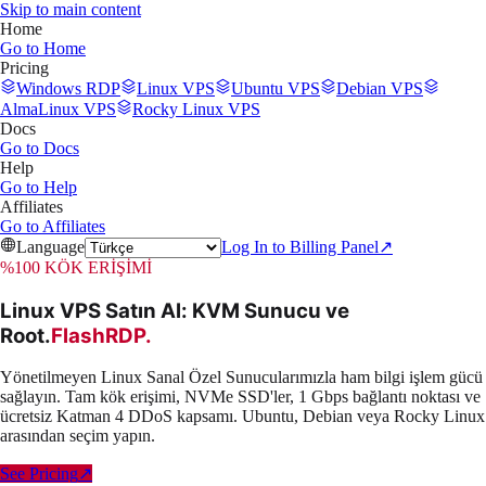
Skip to main content
Home
Go to
Home
Pricing
Windows RDP
Linux VPS
Ubuntu VPS
Debian VPS
AlmaLinux VPS
Rocky Linux VPS
Docs
Go to
Docs
Help
Go to
Help
Affiliates
Go to
Affiliates
Language
Log In to Billing Panel
↗
%100 KÖK ERİŞİMİ
Linux VPS Satın Al: KVM Sunucu ve
Root
.
FlashRDP
.
Yönetilmeyen Linux Sanal Özel Sunucularımızla ham bilgi işlem gücü
sağlayın. Tam kök erişimi, NVMe SSD'ler, 1 Gbps bağlantı noktası ve
ücretsiz Katman 4 DDoS kapsamı. Ubuntu, Debian veya Rocky Linux
arasından seçim yapın.
See Pricing
↗