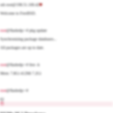
ssh root@198.51.100.42
Welcome to
FreeBSD
.
root
@flashrdp:~#
pkg
update
Synchronizing package databases...
All packages are up to date.
root
@flashrdp:~#
free -h
Mem: 7.8Gi 412Mi 7.2Gi
root
@flashrdp:~#
02