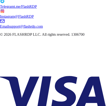
Telegram
t.me/FlashRDP
Instagram
@FlashRDP
Email
support@flashrdp.com
© 2026
FLASHRDP LLC
. All rights reserved.
1306700