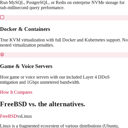
Run MySQL, PostgreSQL, or Redis on enterprise NVMe storage for
sub-millisecond query performance.
Docker & Containers
True KVM virtualization with full Docker and Kubernetes support. No
nested virtualization penalties.
Game & Voice Servers
Host game or voice servers with our included Layer 4 DDoS
mitigation and 1Gbps unmetered bandwidth.
How It Compares
FreeBSD
vs. the alternatives.
FreeBSD
vs
Linux
Linux is a fragmented ecosystem of various distributions (Ubuntu,