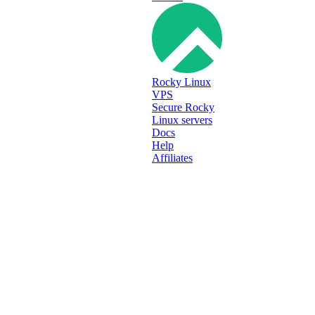
Instantly Available
2x Cores (Xeon E5-2690)
4 GB RAM
50 GB SSD NVMe
1Gbps Port
Rocky Linux
DDoS Protection
VPS
Admin access
Secure Rocky
Dedicated IP address
Linux servers
Docs
$
11.99
/mo
Help
↗
Affiliates
SILVER
Instantly Available
4x Cores (Xeon E5-2690)
8 GB RAM
100 GB SSD NVMe
1Gbps Port