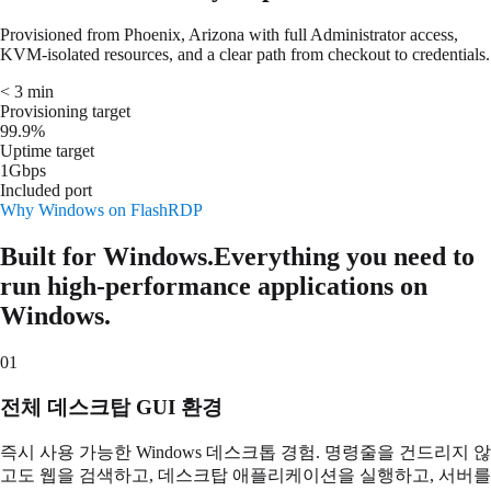
Provisioned from Phoenix, Arizona with full Administrator access,
KVM-isolated resources, and a clear path from checkout to credentials.
< 3 min
Provisioning target
99.9%
Uptime target
1Gbps
Included port
Why Windows on FlashRDP
Built for Windows.
Everything you need to
run high-performance applications on
Windows.
01
전체 데스크탑 GUI 환경
즉시 사용 가능한 Windows 데스크톱 경험. 명령줄을 건드리지 않
고도 웹을 검색하고, 데스크탑 애플리케이션을 실행하고, 서버를