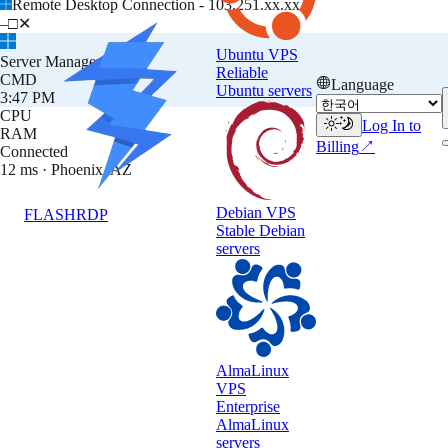
Remote Desktop Connection - 103.251.xx.xx
–
□
✕
Ubuntu VPS
Server Manager
Reliable
CMD
Language
Ubuntu servers
3:47 PM
CPU
Log In to
RAM
Billing
↗
Connected
12 ms · Phoenix, AZ
Debian VPS
FLASH
RDP
Stable Debian
servers
AlmaLinux
VPS
Enterprise
AlmaLinux
BRONZE
servers