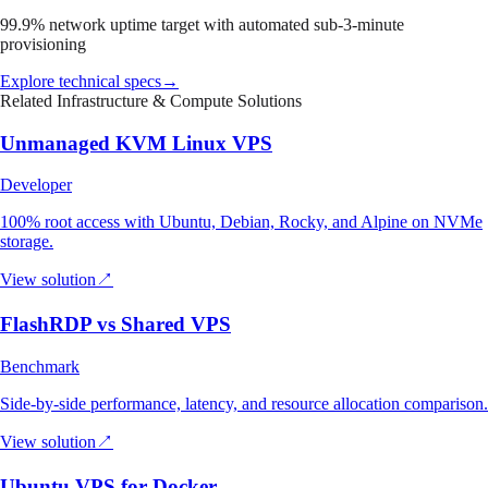
99.9% network uptime target with automated sub-3-minute
provisioning
Explore technical specs
→
Related Infrastructure & Compute Solutions
Unmanaged KVM Linux VPS
Developer
100% root access with Ubuntu, Debian, Rocky, and Alpine on NVMe
storage.
View solution
↗
FlashRDP vs Shared VPS
Benchmark
Side-by-side performance, latency, and resource allocation comparison.
View solution
↗
Ubuntu VPS for Docker