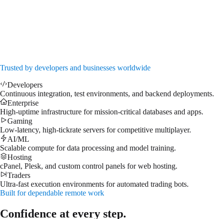
200 GB SSD NVMe
1Gbps Port
DDoS Protection
Admin access
Dedicated IP address
$
55.99
/mo
↗
Trusted by developers and businesses worldwide
Developers
Continuous integration, test environments, and backend deployments.
Enterprise
High-uptime infrastructure for mission-critical databases and apps.
Gaming
Low-latency, high-tickrate servers for competitive multiplayer.
AI/ML
Scalable compute for data processing and model training.
Hosting
cPanel, Plesk, and custom control panels for web hosting.
Traders
Ultra-fast execution environments for automated trading bots.
Built for dependable remote work
Confidence at every step.