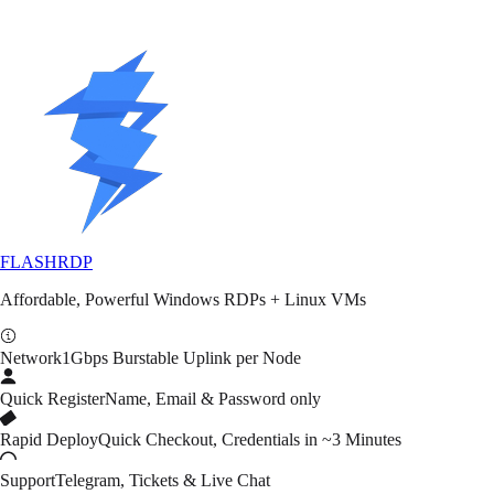
AlmaLinux 9 Desktop
Rocky Linux 9 Desktop
FLASH
RDP
Affordable, Powerful Windows RDPs + Linux VMs
Network
1Gbps Burstable Uplink per Node
Quick Register
Name, Email & Password only
Rapid Deploy
Quick Checkout, Credentials in ~3 Minutes
Support
Telegram, Tickets & Live Chat