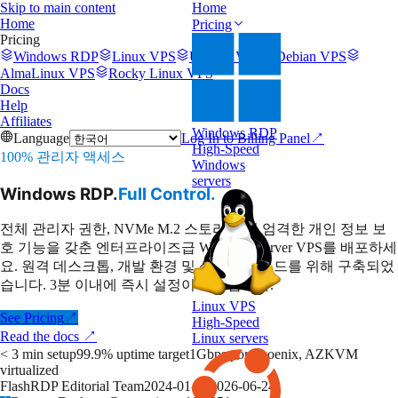
Skip to main content
Home
Home
Pricing
Pricing
Windows RDP
Linux VPS
Ubuntu VPS
Debian VPS
AlmaLinux VPS
Rocky Linux VPS
Docs
Help
Affiliates
Windows RDP
Language
Log In to Billing Panel
↗
High-Speed
100% 관리자 액세스
Windows
servers
Windows RDP.
Full Control.
전체 관리자 권한, NVMe M.2 스토리지 및 엄격한 개인 정보 보
호 기능을 갖춘 엔터프라이즈급 Windows Server VPS를 배포하세
요. 원격 데스크톱, 개발 환경 및 상시 워크로드를 위해 구축되었
습니다. 3분 이내에 즉시 설정이 가능합니다.
Linux VPS
See Pricing
↗
High-Speed
Read the docs
↗
Linux servers
< 3 min setup
99.9% uptime target
1Gbps port
Phoenix, AZ
KVM
virtualized
FlashRDP Editorial Team
2024-01-01
2026-06-24